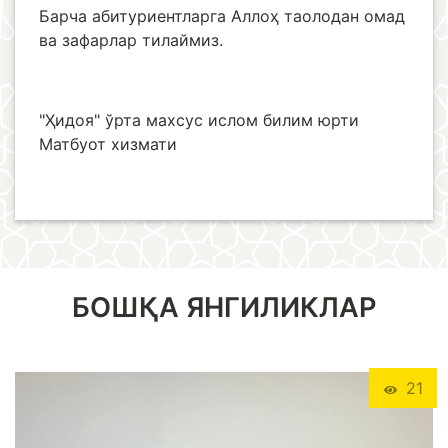
Барча абитуриентларга Аллоҳ таолодан омад
ва зафарлар тилаймиз.
"Ҳидоя" ўрта махсус ислом билим юрти
Матбуот хизмати
БОШҚА ЯНГИЛИКЛАР
21