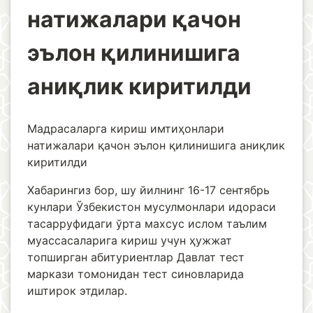
натижалари қачон
эълон қилинишига
аниқлик киритилди
Мадрасаларга кириш имтиҳонлари
натижалари қачон эълон қилинишига аниқлик
киритилди
Хабарингиз бор, шу йилнинг 16-17 сентябрь
кунлари Ўзбекистон мусулмонлари идораси
тасарруфидаги ўрта махсус ислом таълим
муассасаларига кириш учун ҳужжат
топширган абитуриентлар Давлат тест
маркази томонидан тест синовларида
иштирок этдилар.