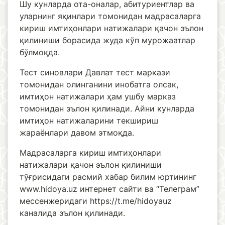
Шу кунларда ота-оналар, абитуриентлар ва
уларнинг яқинлари томонидан мадрасаларга
кириш имтиҳонлари натижалари қачон эълон
қилиниши борасида жуда кўп мурожаатлар
бўлмоқда.
Тест синовлари Давлат тест маркази
томонидан олинганини инобатга олсак,
имтиҳон натижалари ҳам ушбу марказ
томонидан эълон қилинади. Айни кунларда
имтиҳон натижаларини текшириш
жараёнлари давом этмоқда.
Мадрасаларга кириш имтиҳонлари
натижалари қачон эълон қилиниши
тўғрисидаги расмий хабар билим юртининг
www.hidoya.uz интернет сайти ва “Телеграм”
мессенжеридаги https://t.me/hidoyauz
каналида эълон қилинади.