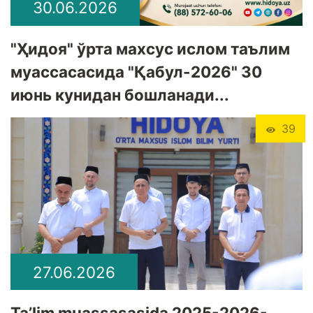
30.06.2026
"Ҳидоя" ўрта махсус ислом таълим
муассасасида "Қабул-2026" 30
июнь кунидан бошланади...
39
27.06.2026
Ta’lim muassasasida 2025-2026-