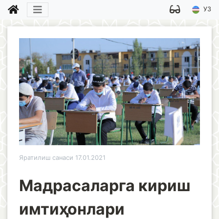
УЗ
Яратилиш санаси 17.01.2021
Мадрасаларга кириш
имтиҳонлари