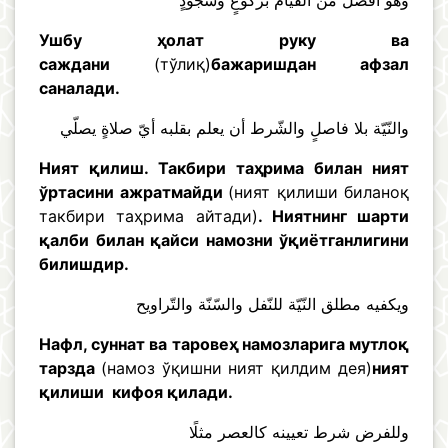
وهو أفضل من القيام بركوعٍ وسجودٍ
Ушбу ҳолат руку ва
саждани
(тўлиқ)
бажаришдан афзал
саналади.
والنّيّة بلا فاصلٍ والشّرط أن يعلم بقلبه أيّ صلاةٍ يصلّي
Ният қилиш. Такбири таҳрима билан ният
ўртасини ажратмайди
(ният қилиши биланоқ
такбири таҳрима айтади)
. Ниятнинг шарти
қалби билан қайси намозни ўқиётганлигини
билишдир.
ويكفيه مطلق النّيّة للنّفل والسّنّة والتّراويح
Нафл, суннат ва таровеҳ намозларига мутлоқ
тарзда
(намоз ўқишни ният қилдим дея)
ният
қилиши кифоя қилади.
وللفرض شرط تعيينه كالعصر مثلًا