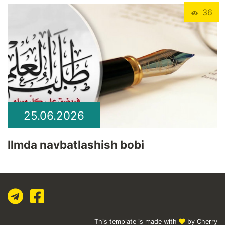
36
25.06.2026
Ilmda navbatlashish bobi
This template is made with
by Cherry