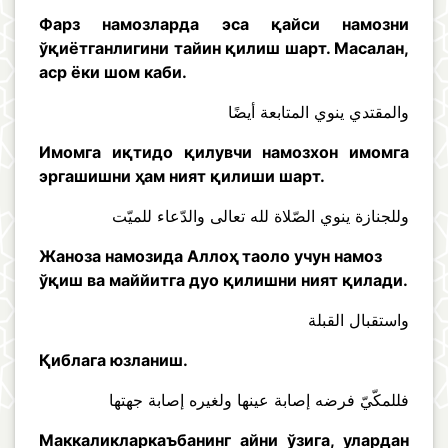
Фарз намозларда эса қайси намозни
ўқиётганлигини тайин қилиш шарт. Масалан,
аср ёки шом каби.
والمقتدي ينوي المتابعة أيضًا
Имомга иқтидо қилувчи намозхон имомга
эргашишни ҳам ният қилиши шарт.
وللجنازة ينوي الصّلاة لله تعالى والدّعاء للميّت
Жаноза намозида Аллоҳ таоло учун намоз
ўқиш ва маййитга дуо қилишни ният қилади.
واستقبال القبلة
Қиблага юзланиш.
فللمكّيّ فرضه إصابة عينها ولغيره إصابة جهتها
Маккаликларкаъбанинг айни ўзига, улардан