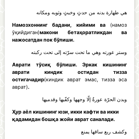
هي طهارة بدنه من حدثٍ وخبثٍ وثوبه ومكانه
Намозхоннинг бадани, кийими ва
(намоз
ўқийдиган)
макони бетаҳоратликдан ва
нажосатдан пок бўлиши.
وستر عورته وهي ما تحت سرّته إلى تحت ركبته
Аврати тўсиқ бўлиши. Эркак кишининг
аврати киндик остидан тизза
остигачадир
(киндик аврат эмас, тизза эса
аврат)
.
وبدن الحرّة عورةٌ إلّا وجهها وكفّيها وقدميها
Ҳур аёл кишининг юзи, икки кафти ва икки
қадамидан бошқа жойи аврат саналади.
وكشف ربع ساقها يمنع