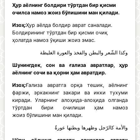
Ҳур аёлнинг болдири тўртдан бир қисми
очилса намоз жоиз бўлишини ман қилади.
Изоҳ:
Ҳур аёлда болдир аврат саналади.
Болдирининг тўртдан бир қисми очиқ
ҳолатда намоз ўқиши жоиз эмас.
وكذا الشّعر والبطن والفخذ والعورة الغليظة
Шунингдек, сон ва ғализа авратлар, ҳур
аёлнинг сочи ва қорни ҳам авратдир.
Изоҳ:
Ғализа авратга орқа тешик, аёлнинг
фаржи, эркакнинг закари ва икки тухуми
киради. Уларнинг алоҳида-алоҳида олганда
тўртдан бири очилиши ҳам намоз
жоиз бўлишини ман қилади.
والأمة كالرّجل وظهرها وبطنها عورةٌ