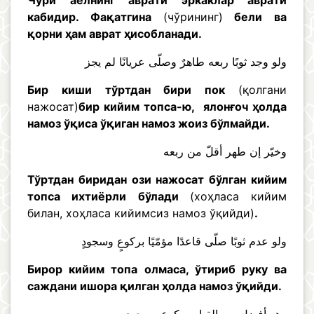
Чўри аёлнинг аврати эркаклар аврати
кабидир. Фақатгина
(чўрининг)
бели ва
қорни ҳам аврат ҳисобланади.
ولو وجد ثوبًا ربعه طاهرٌ وصلّى عريانًا لم يجز
Бир киши тўртдан бири пок
(қолгани
нажосат)
бир кийим топса-ю, ялонғоч ҳолда
намоз ўқиса ўқиган намоз жоиз бўлмайди.
وخيّر إن طهر أقلّ من ربعه
Тўртдан биридан ози нажосат бўлган кийим
топса ихтиёрли бўлади
(хоҳласа кийим
билан, хоҳласа кийимсиз намоз ўқийди)
.
ولو عدم ثوبًا صلّى قاعدًا مؤمّيًا بركوعٍ وسجودٍ
Бирор кийим топа олмаса, ўтириб руку ва
саждани ишора қилган ҳолда намоз ўқийди.