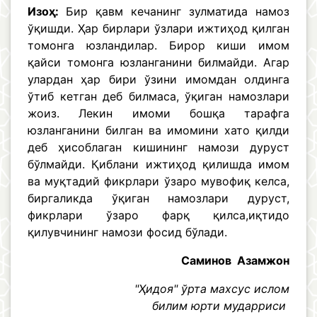
Изоҳ:
Бир қавм кечанинг зулматида намоз
ўқишди. Ҳар бирлари ўзлари ижтиҳод қилган
томонга юзландилар. Бирор киши имом
қайси томонга юзланганини билмайди. Агар
улардан ҳар бири ўзини имомдан олдинга
ўтиб кетган деб билмаса, ўқиган намозлари
жоиз. Лекин имоми бошқа тарафга
юзланганини билган ва имомини хато қилди
деб ҳисоблаган кишининг намози дуруст
бўлмайди. Қиблани ижтиҳод қилишда имом
ва муқтадий фикрлари ўзаро мувофиқ келса,
биргаликда ўқиган намозлари дуруст,
фикрлари ўзаро фарқ қилса,иқтидо
қилувчининг намози фосид бўлади.
Саминов Азамжон
"Ҳидоя" ўрта махсус ислом
билим юрти мударриси