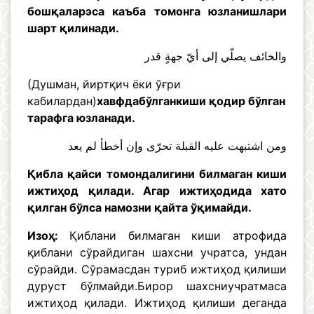
бошқаларэса каъба томонга юзланишлари
шарт қилинади.
والخائف يصلّي إلى أيّ جهةٍ قدر
(Душман, йиртқич ёки ўғри
кабилардан)
хавфдабўлганкиши қодир бўлган
тарафга юзланади.
ومن اشتبهت عليه القبلة تحرّى وإن أخطأ لم يعد
Қибла қайси томондалигини билмаган киши
ижтиҳод қилади. Агар ижтиҳодида хато
қилган бўлса намозни қайта ўқимайди.
Изоҳ:
Қиблани билмаган киши атрофида
қиблани сўрайдиган шахсни учратса, ундан
сўрайди. Сўрамасдан туриб ижтиҳод қилиши
дуруст бўлмайди.Бирор шахсниучратмаса
ижтиҳод қилади. Ижтиҳод қилиши деганда