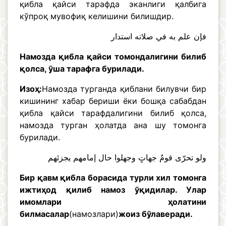
қибла қайси тарафда эканлиги қалбига
кўпроқ мувофиқ келишини билишдир.
فإن علم به في صلاته استدار
Намозда қибла қайси томондалигини билиб
қолса, ўша тарафга бурилади.
Изоҳ:
Намозда турганда қиблани билувчи бир
кишининг хабар бериши ёки бошқа сабабдан
қибла қайси тарафдалигини билиб қолса,
намозда турган ҳолатда ана шу томонга
бурилади.
ولو تحرّى قومٌ جهاتٍ وجهلوا حال إمامهم يجزئهم
Бир қавм қибла борасида турли хил томонга
ижтиҳод қилиб намоз ўқидилар. Улар
имомлари ҳолатини
билмасалар
(намозлари)
жоиз бўлаверади.