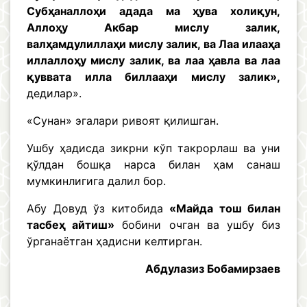
Субҳаналлоҳи адада ма ҳува холиқун,
Аллоҳу Акбар мислу залик,
валҳамдулиллаҳи мислу залик, ва Лаа илааҳа
иллаллоҳу мислу залик, ва лаа ҳавла ва лаа
қуввата илла биллааҳи мислу залик»,
дедилар».
«Сунан» эгалари ривоят қилишган.
Ушбу ҳадисда зикрни кўп такрорлаш ва уни
қўлдан бошқа нарса билан ҳам санаш
мумкинлигига далил бор.
Абу Довуд ўз китобида
«Майда тош билан
тасбеҳ айтиш»
бобини очган ва ушбу биз
ўрганаётган ҳадисни келтирган.
Абдулазиз Бобамирзаев