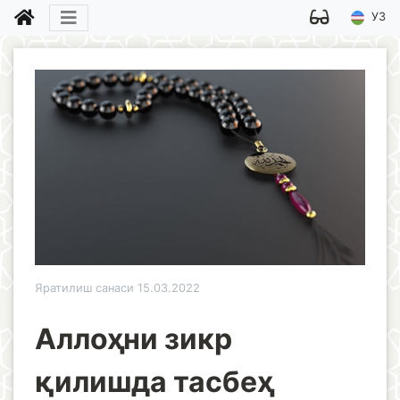
УЗ
Яратилиш санаси 15.03.2022
Аллоҳни зикр
қилишда тасбеҳ