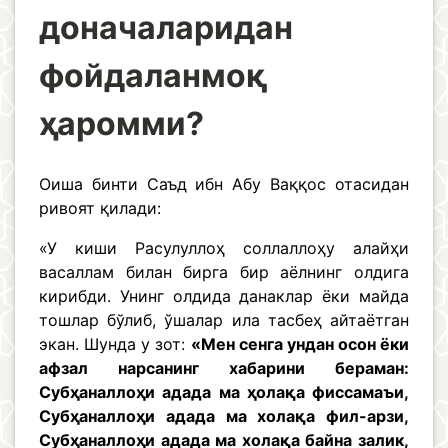
доначаларидан
фойдаланмоқ
ҳаромми?
Оиша бинти Саъд ибн Абу Ваққос отасидан
ривоят қилади:
«У киши Расулуллоҳ соллаллоҳу алайҳи
васаллам билан бирга бир аёлнинг олдига
кирибди. Унинг олдида данаклар ёки майда
тошлар бўлиб, ўшалар ила тасбеҳ айтаётган
экан. Шунда у зот:
«Мен сенга ундан осон ёки
афзал нарсанинг хабарини бераман:
Субҳаналлоҳи адада ма ҳолақа фиссамаъи,
Субҳаналлоҳи адада ма холақа фил-арзи,
Субҳаналлоҳи адада ма холақа байна залик,