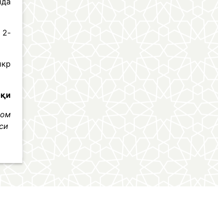
йда
 2-
икр
оқи
лом
иси