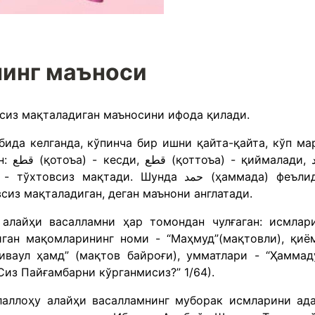
инг маъноси
сиз мақталадиган маъносини ифода қилади.
, حمد
и тўхтовсиз мақталадиган, деган маънони англатади.
алайҳи васалламни ҳар томондан чулғаган: исмлар
ган мақомларининг номи - “Маҳмуд”(мақтовли), қиё
иваул ҳамд” (мақтов байроғи), умматлари - “Ҳаммад
“Сиз Пайғамбарни кўрганмисиз?” 1/64).
аллоҳу алайҳи васалламнинг муборак исмларини ад