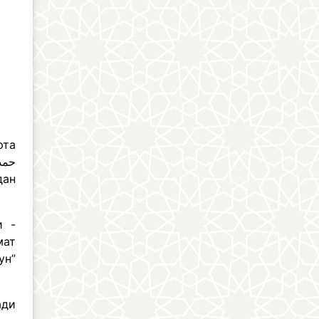
и -
мат
ун”
ади