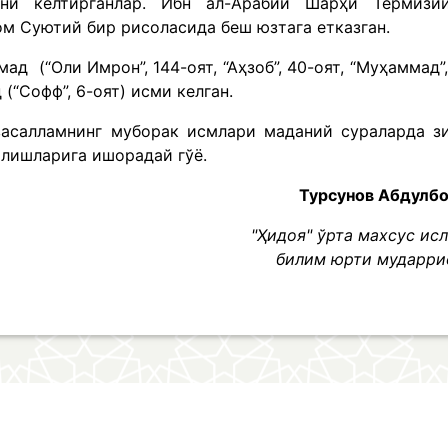
рни келтирганлар. Ибн ал-Арабий Шарҳи Термизи
ом Суютий бир рисоласида беш юзтага етказган.
 (“Оли Имрон”, 144-оят, “Аҳзоб”, 40-оят, “Муҳаммад”,
д (“Софф”, 6-оят) исми келган.
васалламнинг муборак исмлари маданий сураларда з
илишларига ишорадай гўё.
Турсунов Абдулб
"Ҳидоя" ўрта махсус ис
билим юрти мударр