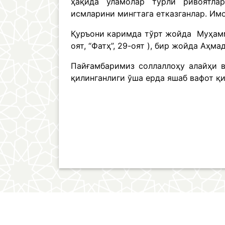
ҳақида уламолар турли ривоятла
исмларини мингтага етказганлар. Им
Қуръони каримда тўрт жойда Муҳаммад
оят, “Фатҳ”, 29-оят ), бир жойда Аҳма
Пайғамбаримиз соллаллоҳу алайҳи 
қилинганлиги ўша ерда яшаб вафот қ