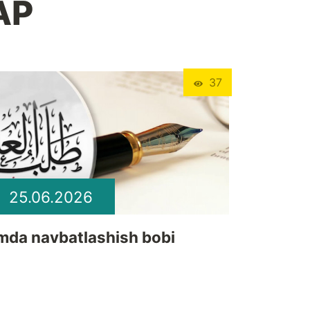
АР
37
25.06.2026
lmda navbatlashish bobi