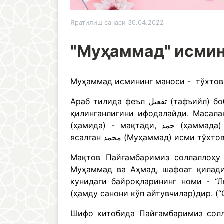
Яратилиш санаси 30.04.2022
"Муҳаммад" исмин
Муҳаммад исмининг маноси - тўхтов
Араб тилида феъл تفعيل (тафъийл) бобида келганда, кўпинча бир ишни қайта-қайта, кўп марта
қилинганлигини ифодалайди. Масалан: قطع (қотоъа) - кесди, قطع (қоттоъа) - қиймалади
(ҳамида) - мақтади, حمد (ҳаммада) - тўхтовсиз мақтади. Шунда حمد (ҳаммада) феълидан
ясалган محمد (Муҳаммад) исм
Мақтов Пайғамбаримиз соллаллоҳу 
Муҳаммад ва Аҳмад, шафоат қилади
кунидаги байроқларининг номи - “Л
(ҳамду санони кўп айтувчилар)дир. (
Шифо китобида Пайғамбаримиз солл