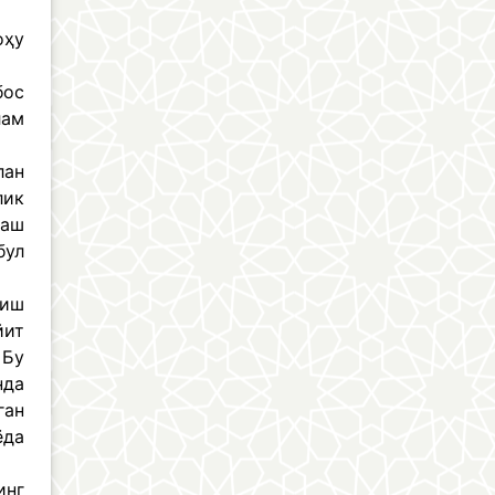
оҳу
бос
лам
лан
лик
лаш
бул
лиш
йит
 Бу
нда
ган
ёда
инг