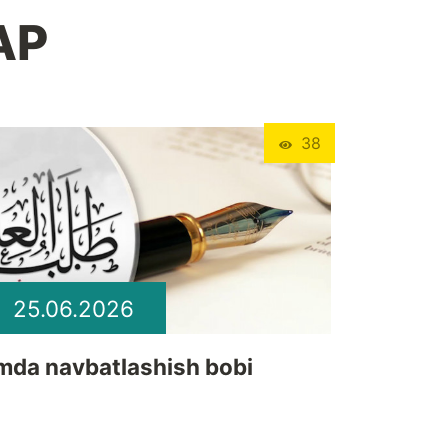
АР
38
25.06.2026
lmda navbatlashish bobi