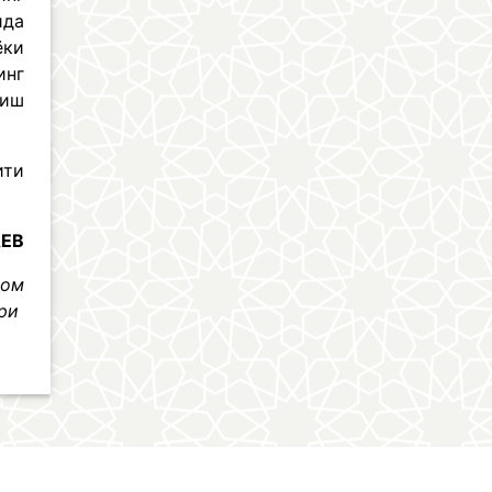
ида
ёки
инг
ниш
ити
АЕВ
лом
ри