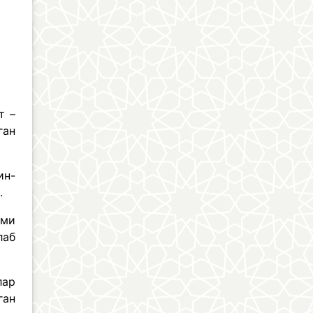
т –
ган
ин-
р.
ами
лаб
лар
ган