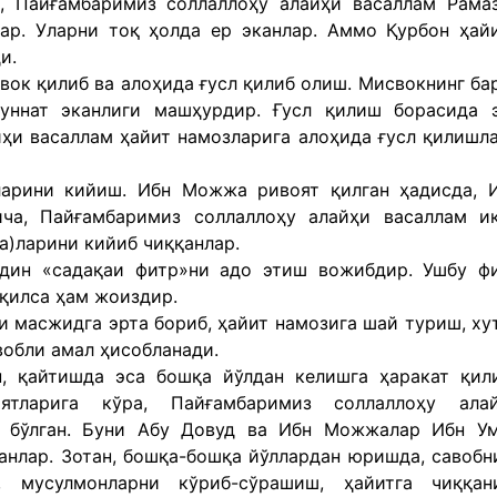
, Пайғамбаримиз соллаллоҳу алайҳи васаллам Рама
лар. Уларни тоқ ҳолда ер эканлар. Аммо Қурбон ҳай
и.
ок қилиб ва алоҳида ғусл қилиб олиш. Мисвокнинг ба
уннат эканлиги машҳурдир. Ғусл қилиш борасида 
ҳи васаллам ҳайит намозларига алоҳида ғусл қилишл
ларини кийиш. Ибн Можжа ривоят қилган ҳадисда, 
ича, Пайғамбаримиз соллаллоҳу алайҳи васаллам и
да)ларини кийиб чиққанлар.
лдин «садақаи фитр»ни адо этиш вожибдир. Ушбу ф
қилса ҳам жоиздир.
и масжидга эрта бориб, ҳайит намозига шай туриш, ху
вобли амал ҳисобланади.
, қайтишда эса бошқа йўлдан келишга ҳаракат қил
тларига кўра, Пайғамбаримиз соллаллоҳу ала
й бўлган. Буни Абу Довуд ва Ибн Можжалар Ибн У
анлар. Зотан, бошқа-бошқа йўллардан юришда, савобн
, мусулмонларни кўриб-сўрашиш, ҳайитга чиққан