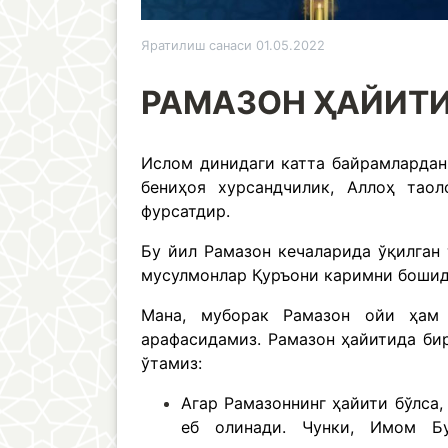
Яратилиш санаси 01.05.2022
РАМАЗОН ҲАЙИТИ
Ислом динидаги катта байрамлардан
бениҳоя хурсандчилик, Аллоҳ таол
фурсатдир.
Бу йил Рамазон кечаларида ўқилган
мусулмонлар Қуръони каримни бошида
Мана, муборак Рамазон ойи ҳам 
арафасидамиз. Рамазон ҳайитида бир
ўтамиз:
Агар Рамазоннинг ҳайити бўлса,
еб олинади. Чунки, Имом Бу