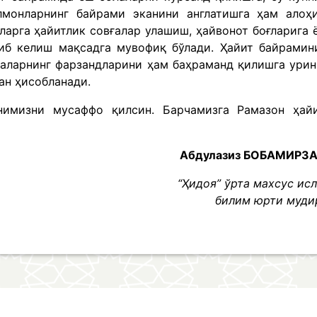
лмонларнинг байрами эканини англатишга ҳам алоҳ
ларга ҳайитлик совғалар улашиш, ҳайвонот боғларига 
тиб келиш мақсадга мувофиқ бўлади. Ҳайит байрамин
аларнинг фарзандларини ҳам баҳраманд қилишга ури
ан ҳисобланади.
нимизни мусаффо қилсин. Барчамизга Рамазон ҳай
Абдулазиз БОБАМИРЗ
“Ҳидоя” ўрта махсус ис
билим юрти муди