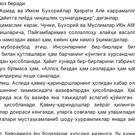
юз беради.
Аҳмад ва Имом Бухорийлар Ҳазрати Али каррамалл
айитга пиёда чиқишлик суннатдандир”, деганлар.
қимаслик керак. Чунки, Бухорий ва Муслимлар Ибн Аб
лишларича, Пайғамбаримиз соллаллоҳу алайҳи васал
 намоздан аввал ҳам, кейин ҳам намоз ўқимасдилар.
уборакбод этиш. Инсонларнинг бир-бирлари би
билан қутлашлари ҳам барчанинг кўнглига хурсандчи
дан ҳисобланади. Ҳайит кунида бир-бирларини табрик
уо бўлмаса ҳам, «Аллоҳ биздан ҳам сизлардан ҳам қа
билдириш яхши саналади.
лиш. Аслида қавму-қариндошларнинг ҳолидан хабар о
шининг зиммасидаги вазифалардан ҳисобланади. Ҳа
рида эса бу вазифа яна таъкидлаб эслатиб қўйилган.
н ҳисобланади. Қавму-қариндошлар зиёрат қилинга
ар доираси кенгаяди, уларга совғалар ҳам улашилади
шталари мустаҳкамланиб шоду-хуррамликлар янада зи
т байрамида ёш болаларни хурсанд қилишга, бу кунн