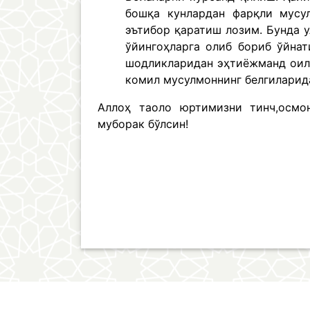
бошқа кунлардан фарқли мусу
эътибор қаратиш лозим. Бунда у
ўйингоҳларга олиб бориб ўйна
шодликларидан эҳтиёжманд оил
комил мусулмоннинг белгиларид
Аллоҳ таоло юртимизни тинч,осмо
муборак бўлсин!