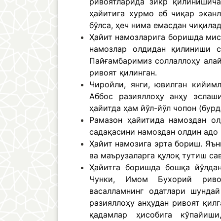
ривоятларида зикр қилинишича
ҳайитига хурмо еб чиқар экан
бўлса, ҳеч нима емасдан чиқилад
Ҳайит намозларига боришда мисв
намозлар олдидан қилиниши с
Пайғамбаримиз соллаллоҳу алай
ривоят қилинган.
Чиройли, янги, ювилган кийим
Аббос разияллоҳу анҳу эслаш
ҳайитда ҳам йўл-йўл чопон (бур
Рамазон ҳайитида намоздан о
садақасини намоздан олдин адо 
Ҳайит намозига эрта бориш. Яън
ва маърузаларга қулоқ тутиш са
Ҳайитга боришда бошқа йўлдан
Чунки, Имом Бухорий ривоя
васалламнинг одатлари шунда
разияллоҳу анҳудан ривоят қилг
қадамлар ҳисобига кўпайиши