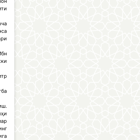
зон
ити
рча
эса
ари
Ибн
кки
итр
тба
иш.
йҳи
мар
инг
ига