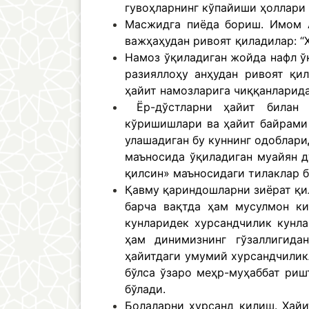
гувоҳларнинг кўпайиши ҳоллари 
Масжидга пиёда бориш. Имом 
важҳаҳудан ривоят қиладилар: “Ҳ
Намоз ўқиладиган жойда нафл ў
разияллоҳу анҳудан ривоят қи
ҳайит намозларига чиққанларида
Ёр-дўстларни ҳайит билан м
кўришишлари ва ҳайит байрами 
улашадиган бу куннинг одоблари
маъносида ўқиладиган муайян д
қилсин» маъносидаги тилаклар 
Қавму қариндошларни зиёрат қи
барча вақтда ҳам мусулмон ки
кунларидек хурсандчилик кунла
ҳам динимизнинг гўзаллигида
ҳайитдаги умумий хурсандчиликл
бўлса ўзаро меҳр-муҳаббат ри
бўлади.
Болаларни хурсанд қилиш. Ҳайи