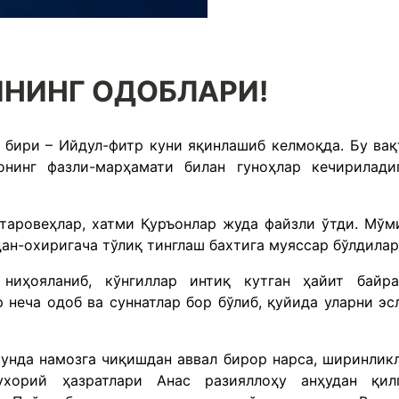
НИНГ ОДОБЛАРИ!
 бири – Ийдул-фитр куни яқинлашиб келмоқда. Бу вақ
онинг фазли-марҳамати билан гуноҳлар кечирилади
 таровеҳлар, хатми Қуръонлар жуда файзли ўтди. Мўм
н-охиригача тўлиқ тинглаш бахтига муяссар бўлдила
ниҳояланиб, кўнгиллар интиқ кутган ҳайит байр
 неча одоб ва суннатлар бор бўлиб, қуйида уларни эс
 унда намозга чиқишдан аввал бирор нарса, ширинлик
хорий ҳазратлари Анас разияллоҳу анҳудан қил