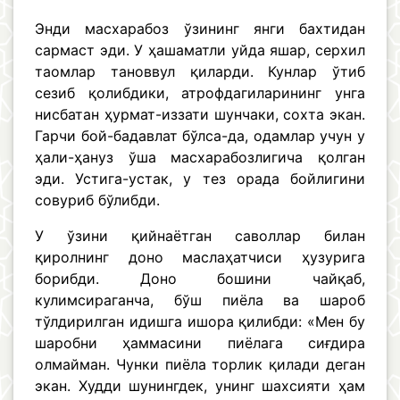
Энди масхарабоз ўзининг янги бахтидан
сармаст эди. У ҳашаматли уйда яшар, серхил
таомлар тановвул қиларди. Кунлар ўтиб
сезиб қолибдики, атрофдагиларининг унга
нисбатан ҳурмат-иззати шунчаки, сохта экан.
Гарчи бой-бадавлат бўлса-да, одамлар учун у
ҳали-ҳануз ўша масхарабозлигича қолган
эди. Устига-устак, у тез орада бойлигини
совуриб бўлибди.
У ўзини қийнаётган саволлар билан
қиролнинг доно маслаҳатчиси ҳузурига
борибди. Доно бошини чайқаб,
кулимсираганча, бўш пиёла ва шароб
тўлдирилган идишга ишора қилибди: «Мен бу
шаробни ҳаммасини пиёлага сиғдира
олмайман. Чунки пиёла торлик қилади деган
экан. Худди шунингдек, унинг шахсияти ҳам