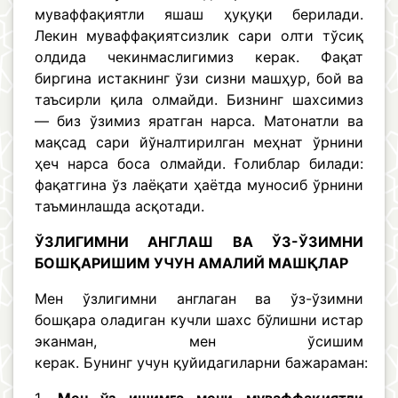
муваффақиятли яшаш ҳуқуқи берилади.
Лекин муваффақиятсизлик сари олти тўсиқ
олдида чекинмаслигимиз керак. Фақат
биргина истакнинг ўзи сизни машҳур, бой ва
таъсирли қила олмайди. Бизнинг шахсимиз
— биз ўзимиз яратган нарса. Матонатли ва
мақсад сари йўналтирилган меҳнат ўрнини
ҳеч нарса боса олмайди. Ғолиблар билади:
фақатгина ўз лаёқати ҳаётда муносиб ўрнини
таъминлашда асқотади.
ЎЗЛИГИМНИ АНГЛАШ ВА ЎЗ-ЎЗИМНИ
БОШҚАРИШИМ УЧУН АМАЛИЙ МАШҚЛАР
Мен ўзлигимни англаган ва ўз-ўзимни
бошқара оладиган кучли шахс бўлишни истар
эканман, мен ўсишим
керак. Бунинг учун қуйидагиларни бажараман: