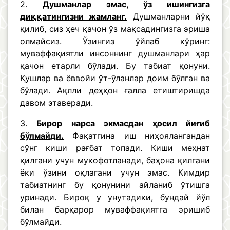
2.
Душманлар эмас, ўз ишингизга
диққатингизни жамланг.
Душманларни йўқ
қилиб, сиз ҳеч қачон ўз мақсадингизга эриша
олмайсиз. Ўзингиз ўйлаб кўринг:
муваффақиятли инсоннинг душманлари ҳар
қачон етарли бўлади. Бу табиат қонуни.
Қушлар ва ёввойи ўт-ўланлар доим бўлган ва
бўлади. Ақлли деҳқон ғалла етиштиришда
давом этаверади.
3.
Бирор нарса экмасдан ҳосил йиғиб
бўлмайди.
Фақатгина иш ниҳоялангандан
сўнг киши рағбат топади. Киши меҳнат
қилгани учун мукофотланади, баҳона қилгани
ёки ўзини оқлагани учун эмас. Кимдир
табиатнинг бу қонунини айланиб ўтишга
уринади. Бироқ у унутадики, бундай йўл
билан барқарор муваффақиятга эришиб
бўлмайди.