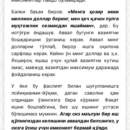
имкониятлар пайдо бўлаверади.
Балки баъзи биров:
«Менга ҳозир икки
миллион доллар беринг, мен ҳеч қачон пулга
муҳтожлик сезмасдан яшайман»,
дер. Бу
нотўғри ёндашув. Аввал бугунги вазиятни
бошқаришни ўрганиш керак. Аввал минг
долларни тўплаб, бирор ишга оқилона
сарфлаш керак. Кейин ўн минг доллар ва ҳ.к.
Яхшироқ яшаш учун қулай вазиятни кутиш
эмас, мавжуд вазиятдан максимум даражада
фойдаланиш керак.
У ёки бу фаолият билан шуғулланишга
лойиқманми-йўқми, деган саволни ҳам
олдиндан ўзингизга бера кўрманг. Фақат
ишни бошлабгина, биз шу ишнинг устаси
бўлишимиз мумкин.
Агар сиз маълум бир иш
қўлингиздан келишини аввалдан билсангиз, у
сизга ўсиш учун имконият бермай қўяди.