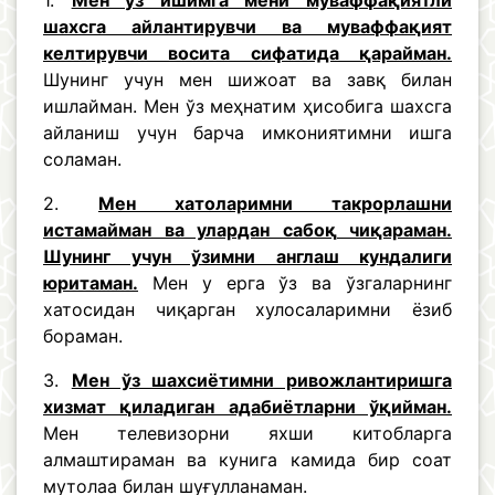
1.
Мен ўз ишимга мени муваффақиятли
шахсга айлантирувчи ва муваффақият
келтирувчи восита сифатида қарайман.
Шунинг учун мен шижоат ва завқ билан
ишлайман. Мен ўз меҳнатим ҳисобига шахсга
айланиш учун барча имкониятимни ишга
соламан.
2.
Мен хатоларимни такрорлашни
истамайман ва улардан сабоқ чиқараман.
Шунинг учун ўзимни англаш кундалиги
юритаман.
Мен у ерга ўз ва ўзгаларнинг
хатосидан чиқарган хулосаларимни ёзиб
бораман.
3.
Мен ўз шахсиётимни ривожлантиришга
хизмат қиладиган адабиётларни ўқийман.
Мен телевизорни яхши китобларга
алмаштираман ва кунига камида бир соат
мутолаа билан шуғулланаман.