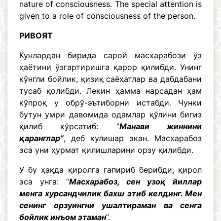
nature of consciousness. The special attention is
given to a role of consciousness of the person.
РИВОЯТ
Кунлардан бирида сарой масхарабози ўз
ҳаётини ўзгартиришга қарор қилибди. Унинг
кўнгли бойлик, қизиқ саёҳатлар ва дабдабани
тусаб қолибди. Лекин ҳамма нарсадан ҳам
кўпроқ у обрў-эътиборни истабди. Чунки
бутун умри давомида одамлар қўлини бигиз
қилиб кўрсатиб: “
Манави жиннини
қаранглар”
, деб кулишар экан. Масхарабоз
эса уни ҳурмат қилишларини орзу қилибди.
У бу ҳақда қиролга гапириб берибди, қирол
эса унга: “
Масхарабоз, сен узоқ йиллар
менга хурсандчилик бахш этиб келдинг. Мен
сенинг орзуингни ушалтираман ва сенга
бойлик инъом этаман
”.