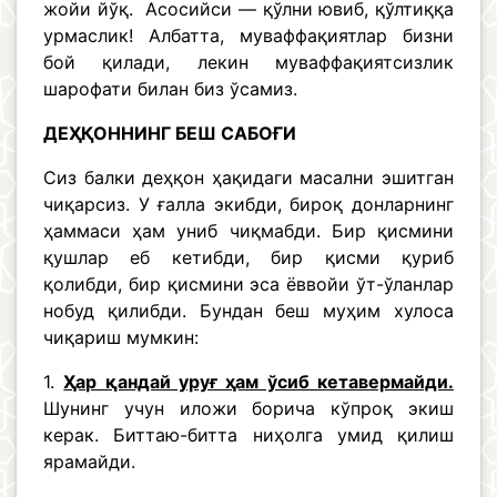
жойи йўқ. Асосийси — қўлни ювиб, қўлтиққа
урмаслик! Албатта, муваффақиятлар бизни
бой қилади, лекин муваффақиятсизлик
шарофати билан биз ўсамиз.
ДЕҲҚОННИНГ БЕШ САБОҒИ
Сиз балки деҳқон ҳақидаги масални эшитган
чиқарсиз. У ғалла экибди, бироқ донларнинг
ҳаммаси ҳам униб чиқмабди. Бир қисмини
қушлар еб кетибди, бир қисми қуриб
қолибди, бир қисмини эса ёввойи ўт-ўланлар
нобуд қилибди. Бундан беш муҳим хулоса
чиқариш мумкин:
1.
Ҳар қандай уруғ ҳам ўсиб кетавермайди.
Шунинг учун иложи борича кўпроқ экиш
керак. Биттаю-битта ниҳолга умид қилиш
ярамайди.