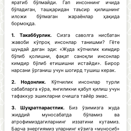
яратиб бўлмайди. Гап инсоннинг ичида
бўладиган, ташқаридан таъсир қилишнинг
иложи бўлмаган жараёнлар ҳақида
бормоқда.
1. Такаббурлик.
Сизга саволга нисбатан
жавоби кўпроқ инсонлар танишми? Гёте
шундай деган эди: «Жуда кўпчилик кимдир
бўлиб қолишни, фақат саноқли инсонлар
кимдир бўлиб етишишни истайди». Бирор
нарсани ўрганиш учун шогирд тушиш керак.
2. Нодонлик.
Кўпчилик инсонлар турли
сабабларга кўра, янгиликни қабул қилиш учун
тафаккур эшикларни очишга тайёр эмас.
3. Шуҳратпарастлик.
Биз ўзимизга жуда
жиддий муносабатда бўламиз ва
атрофимиздагиларнинг иззатини кутамиз.
Барча энергиямиз уларнинг кўзига «муносиб»