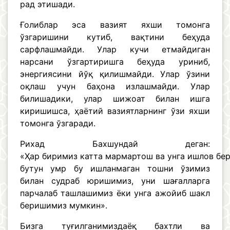
рад этишади.
Ғолиблар эса вазият яхши томонга
ўзгаришини кутиб, вақтини беҳуда
сарфлашмайди. Улар кучи етмайдиган
нарсани ўзгартиришга беҳуда уриниб,
энергиясини йўқ қилишмайди. Улар ўзини
оқлаш учун баҳона излашмайди. Улар
билишадики, улар шижоат билан ишга
киришишса, ҳаётий вазиятларнинг ўзи яхши
томонга ўзгаради.
Рихад Бахшундай деган:
«Ҳар биримиз катта мармартош ва унга ишлов бер
бутун умр бу ишланмаган тошни ўзимиз
билан судраб юришимиз, уни шағалларга
парчалаб ташлашимиз ёки унга ажойиб шакл
беришимиз мумкин».
Бизга туғилганимиздаёқ бахтли ва