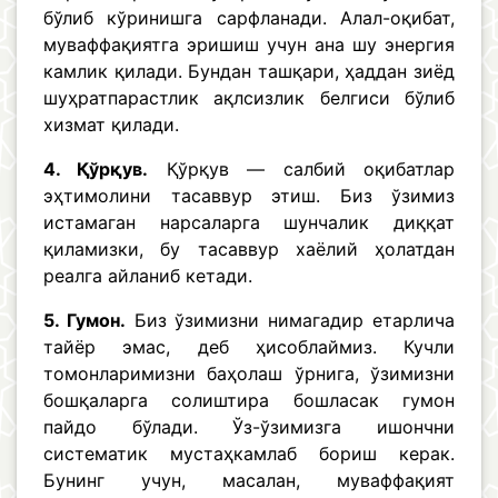
бўлиб кўринишга сарфланади. Алал-оқибат,
муваффақиятга эришиш учун ана шу энергия
камлик қилади. Бундан ташқари, ҳаддан зиёд
шуҳратпарастлик ақлсизлик белгиси бўлиб
хизмат қилади.
4. Қўрқув.
Қўрқув — салбий оқибатлар
эҳтимолини тасаввур этиш. Биз ўзимиз
истамаган нарсаларга шунчалик диққат
қиламизки, бу тасаввур хаёлий ҳолатдан
реалга айланиб кетади.
5. Гумон.
Биз ўзимизни нимагадир етарлича
тайёр эмас, деб ҳисоблаймиз. Кучли
томонларимизни баҳолаш ўрнига, ўзимизни
бошқаларга солиштира бошласак гумон
пайдо бўлади. Ўз-ўзимизга ишончни
систематик мустаҳкамлаб бориш керак.
Бунинг учун, масалан, муваффақият