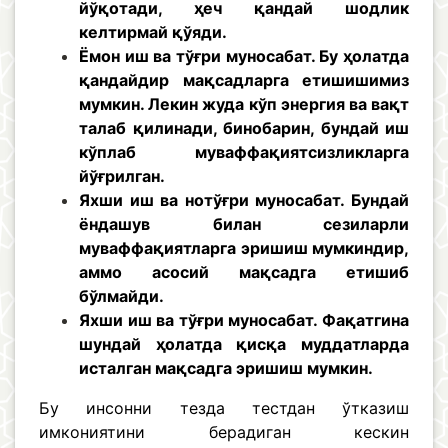
йўқотади, ҳеч қандай шодлик
келтирмай қўяди.
Ёмон иш ва тўғри муносабат. Бу ҳолатда
қандайдир мақсадларга етишишимиз
мумкин. Лекин жуда кўп энергия ва вақт
талаб қилинади, бинобарин, бундай иш
кўплаб муваффақиятсизликларга
йўғрилган.
Яхши иш ва нотўғри муносабат. Бундай
ёндашув билан сезиларли
муваффақиятларга эришиш мумкиндир,
аммо асосий мақсадга етишиб
бўлмайди.
Яхши иш ва тўғри муносабат. Фақатгина
шундай ҳолатда қисқа муддатларда
исталган мақсадга эришиш мумкин.
Бу инсонни тезда тестдан ўтказиш
имкониятини берадиган кескин