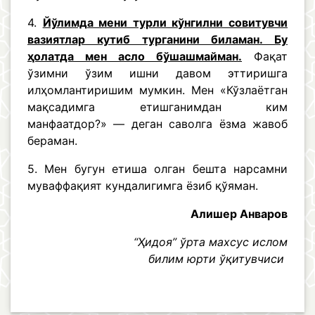
4.
Йўлимда мени турли кўнгилни совитувчи
вазиятлар кутиб турганини биламан. Бу
ҳолатда мен асло бўшашмайман.
Фақат
ўзимни ўзим ишни давом эттиришга
илҳомлантиришим мумкин. Мен «Кўзлаётган
мақсадимга етишганимдан ким
манфаатдор?» — деган саволга ёзма жавоб
бераман.
5. Мен бугун етиша олган бешта нарсамни
муваффақият кундалигимга ёзиб қўяман.
Алишер Анваров
“Ҳидоя” ўрта махсус ислом
билим юрти ўқитувчиси