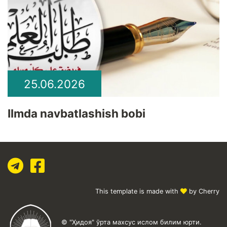
25.06.2026
Ilmda navbatlashish bobi
This template is made with
by Cherry
© "Ҳидоя" ўрта махсус ислом билим юрти.