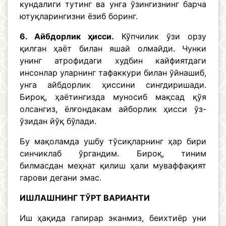
кундалиги тутинг ва унга ўзингизнинг барча
ютуқларингизни ёзиб боринг.
6. Айбдорлик ҳисси.
Кўпчилик ўзи орзу
қилган ҳаёт билан яшай олмайди. Чунки
унинг атрофидаги худбин кайфиятдаги
инсонлар уларнинг тафаккури билан ўйнашиб,
унга айбдорлик ҳиссини сингдиришади.
Бироқ, ҳаётингизда муносиб мақсад қўя
олсангиз, ёлғондакам айборлик ҳисси ўз-
ўзидан йўқ бўлади.
Бу мақоламда ушбу тўсиқларнинг ҳар бири
синчиклаб ўргандим. Бироқ, тиним
билмасдан меҳнат қилиш ҳали муваффақият
гарови дегани эмас.
ИШЛАШНИНГ ТЎРТ ВАРИАНТИ
Иш ҳақида гапирар эканмиз, беихтиёр уни