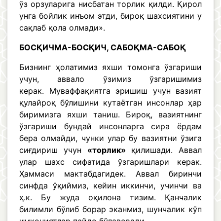
ўз орзуларига нисбатан торлик қилди. Қирол
унга бойлик инъом этди, бироқ шахсиятини у
сақлаб қола олмади».
БОСҚИЧМА-БОСҚИЧ, САБОҚМА-САБОҚ
Бизнинг ҳолатимиз яхши томонга ўзгариши
учун, аввало ўзимиз ўзгаришимиз
керак. Муваффақиятга эришиш учун вазият
қулайроқ бўлишини кутаётган инсонлар ҳар
биримизга яхши таниш. Бироқ, вазиятнинг
ўзгариши бундай инсонларга сира ёрдам
бера олмайди, чунки улар бу вазиятни ўзига
сиғдириш учун
«торлик»
қилишади. Аввал
улар шахс сифатида ўзгаришлари керак.
Ҳаммаси мактабдагидек. Аввал биринчи
синфда ўқиймиз, кейин иккинчи, учинчи ва
ҳ.к. Бу жуда оқилона тизим. Қанчалик
билимли бўлиб борар эканмиз, шунчалик кўп