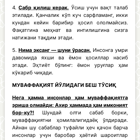
4.
Сабр қилиш керак.
Ўсиш учун вақт талаб
этилади. Қанчалик кўп куч сарфламанг, икки
кундан кейин барибир ҳосил ололмайсиз.
Фақатгина меҳнат ва интилишгина сизга
натижани тақдим этади.
5.
Нима эксанг — шуни ўрасан.
Инсонга умри
давомида яхши ва ёмон ҳосиллар насиб
этади. Эҳтиёт бўлинг: ёмон уруғлар ҳам
кўкариб чиқади.
МУВАФФАҚИЯТ ЙЎЛИДАГИ БЕШ ТЎСИҚ
Нега ҳамма инсонлар ҳам муваффақиятга
эриша олмайди: Ахир ҳаммада ҳам имконият
бор-ку?!
Шундай олти сабаб борки,
муваффақиятни ҳомилалигидаёқ ўлдиради.
Айнан шу сабаблар туфайли ҳеч қачон барча
инсонлар учун баробар ҳаётий шароитлар