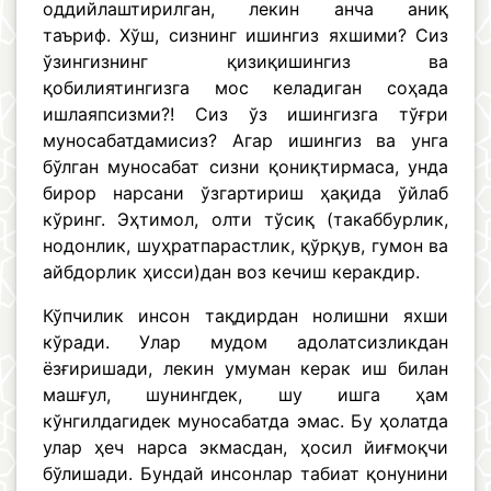
оддийлаштирилган, лекин анча аниқ
таъриф. Хўш, сизнинг ишингиз яхшими? Сиз
ўзингизнинг қизиқишингиз ва
қобилиятингизга мос келадиган соҳада
ишлаяпсизми?! Сиз ўз ишингизга тўғри
муносабатдамисиз? Агар ишингиз ва унга
бўлган муносабат сизни қониқтирмаса, унда
бирор нарсани ўзгартириш ҳақида ўйлаб
кўринг. Эҳтимол, олти тўсиқ (такаббурлик,
нодонлик, шуҳратпарастлик, қўрқув, гумон ва
айбдорлик ҳисси)дан воз кечиш керакдир.
Кўпчилик инсон тақдирдан нолишни яхши
кўради. Улар мудом адолатсизликдан
ёзғиришади, лекин умуман керак иш билан
машғул, шунингдек, шу ишга ҳам
кўнгилдагидек муносабатда эмас. Бу ҳолатда
улар ҳеч нарса экмасдан, ҳосил йиғмоқчи
бўлишади. Бундай инсонлар табиат қонунини