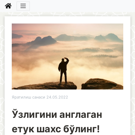
Яратилиш санаси 24.05.2022
Ўзлигини англаган
етук шахс бўлинг!