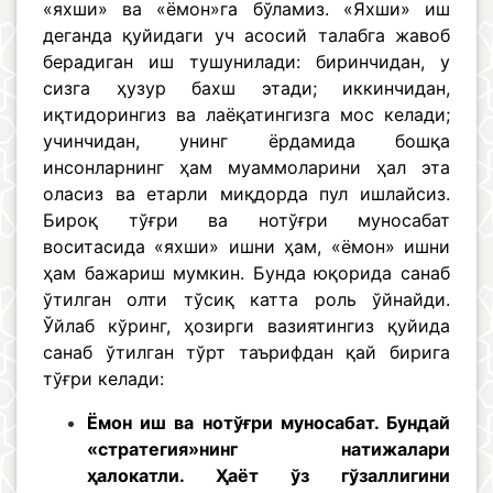
«яхши» ва «ёмон»га бўламиз. «Яхши» иш
деганда қуйидаги уч асосий талабга жавоб
берадиган иш тушунилади: биринчидан, у
сизга ҳузур бахш этади; иккинчидан,
иқтидорингиз ва лаёқатингизга мос келади;
учинчидан, унинг ёрдамида бошқа
инсонларнинг ҳам муаммоларини ҳал эта
оласиз ва етарли миқдорда пул ишлайсиз.
Бироқ тўғри ва нотўғри муносабат
воситасида «яхши» ишни ҳам, «ёмон» ишни
ҳам бажариш мумкин. Бунда юқорида санаб
ўтилган олти тўсиқ катта роль ўйнайди.
Ўйлаб кўринг, ҳозирги вазиятингиз қуйида
санаб ўтилган тўрт таърифдан қай бирига
тўғри келади:
Ёмон иш ва нотўғри муносабат. Бундай
«стратегия»нинг натижалари
ҳалокатли. Ҳаёт ўз гўзаллигини