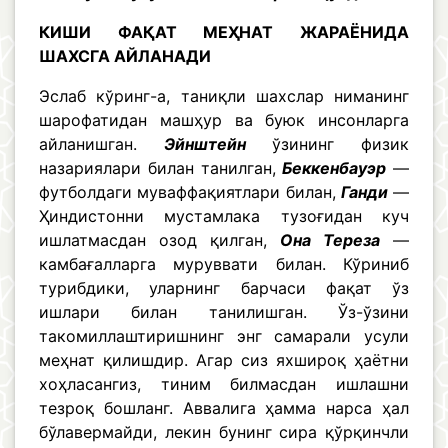
КИШИ ФАҚАТ МЕҲНАТ ЖАРАЁНИДА
ШАХСГА АЙЛАНАДИ
Эслаб кўринг-а, таниқли шахслар ниманинг
шарофатидан машҳур ва буюк инсонларга
айланишган.
Эйнштейн
ўзининг физик
назариялари билан танилган,
Беккенбауэр
—
футболдаги муваффақиятлари билан,
Ганди
—
Ҳиндистонни мустамлака тузоғидан куч
ишлатмасдан озод қилган,
Она Тереза
—
камбағалларга муруввати билан. Кўриниб
турибдики, уларнинг барчаси фақат ўз
ишлари билан танилишган. Ўз-ўзини
такомиллаштиришнинг энг самарали усули
меҳнат қилишдир. Агар сиз яхшироқ ҳаётни
хоҳласангиз, тиним билмасдан ишлашни
тезроқ бошланг. Аввалига ҳамма нарса ҳал
бўлавермайди, лекин бунинг сира қўрқинчли