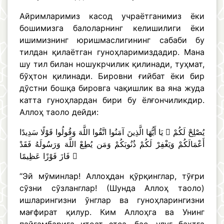
Айримларимиз касод учраётганимиз ёки
бошимизга балоларнинг келишилиги ёки
ишимизнинг юришмаслигининг сабаби бу
тилдан қилаётган гуноҳларимиздадир. Мана
шу тил билан ношукрчилик қилинади, туҳмат,
бўҳтон қилинади. Бировни ғийбат ёки бир
дўстни бошқа бировга чақишлик ва яна жуда
катта гуноҳлардан бири бу ёлғончиликдир.
Аллоҳ таоло дейди:
يَا أَيُّهَا الَّذِينَ آمَنُوا اتَّقُوا اللَّهَ وَقُولُوا قَوْلًا سَدِيدًا  يُصْلِحْ لَكُمْ
أَعْمَالَكُمْ وَيَغْفِرْ لَكُمْ ذُنُوبَكُمْ وَمَن يُطِعْ اللَّهَ وَرَسُولَهُ فَقَدْ
فَازَ فَوْزًا عَظِيمًا 
“Эй мўминлар! Аллоҳдан қўрқинглар, тўғри
сўзни сўзланглар! (Шунда Аллоҳ таоло)
ишларингизни ўнглар ва гуноҳларингизни
мағфират қилур. Ким Аллоҳга ва Унинг