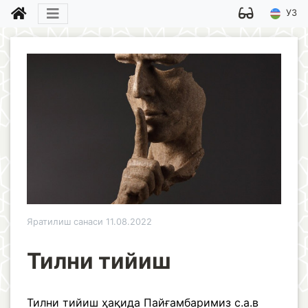
УЗ
Яратилиш санаси 11.08.2022
Тилни тийиш
Тилни тийиш ҳақида Пайғамбаримиз с.а.в