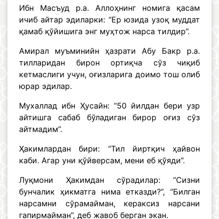
Ибн Масъуд р.а. Аллоҳнинг номига қасам
ичиб айтар эдиларки: “Ер юзида узоқ муддат
қамаб қўйишига энг муҳтож нарса тилдир”.
Амирал муъминийн ҳазрати Абу Бакр р.а.
тилларидан бирон ортиқча сўз чиқиб
кетмаслиги учун, оғизларига доимо тош олиб
юрар эдилар.
Мухаллад ибн Ҳусайн: “50 йилдан бери узр
айтишга сабаб бўладиган бирор оғиз сўз
айтмадим”.
Ҳакимлардан бири: “Тил йиртқич ҳайвон
каби. Агар уни қўйверсам, мени еб қўяди”.
Луқмони Ҳакимдан сўрадилар: “Сизни
бунчалик ҳикматга нима етказди?”, “Билган
нарсамни сўрамайман, кераксиз нарсани
гапирмайман”, деб жавоб берган экан.