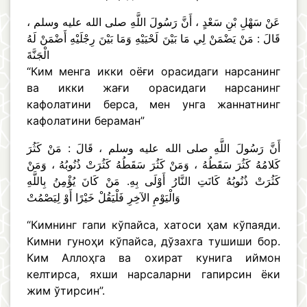
عَنْ سَهْلِ بْنِ سَعْدٍ ، أَنَّ رَسُولَ اللَّهِ صلى الله عليه وسلم ،
قَالَ : مَنْ يَضْمَنْ لِي مَا بَيْنَ لَحْيَيْهِ وَمَا بَيْنَ رِجْلَيْهِ أَضْمَنْ لَهُ
الْجَنَّةَ
“Ким менга икки оёғи орасидаги нарсанинг
ва икки жағи орасидаги нарсанинг
кафолатини берса, мен унга жаннатнинг
кафолатини бераман”
أَنَّ رَسُولَ اللَّهِ صلى الله عليه وسلم ، قَالَ : مَنْ كَثُرَ
كَلامُهُ كَثُرَ سَقَطُهُ ، وَمَنْ كَثُرَ سَقَطُهُ كَثُرَتْ ذُنُوبُهُ ، وَمَنْ
كَثُرَتْ ذُنُوبُهُ كَانَتِ النَّارُ أَوْلَى بِهِ. مَنْ كَانَ يُؤْمِنُ بِاللَّهِ
وَالْيَوْمِ الآخِرِ فَلْيَقُلْ خَيْرًا أَوْ لِيَصْمُتْ
“Кимнинг гапи кўпайса, хатоси ҳам кўпаяди.
Кимни гуноҳи кўпайса, дўзахга тушиши бор.
Ким Аллоҳга ва охират кунига иймон
келтирса, яхши нарсаларни гапирсин ёки
жим ўтирсин”.