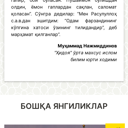
гапир, бой бўласан. Пушаймон бўлишдан
олдин, ёмон гаплардан сақлан, саломат
қоласан”. Сўнгра дедилар: “Мен Расулуллоҳ
с.а.в.дан эшитдим: “Одам фарзандининг
кўпгина хатоси ўзининг тилидандир”, деб
марҳамат қилганлар”.
Муҳаммад Нажмиддинов
"Ҳидоя" ўрта махсус ислом
билим юрти ходими
БОШҚА ЯНГИЛИКЛАР