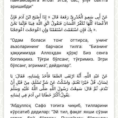
пайғамбарига итоат этса, бас, улуғ бахтга
эришибди”
عَنْ أَبِى سَعِيدٍ الْخُدْرِىِّ رَفَعَهُ قَالَ « إِذَا أَصْبَحَ ابْنُ آدَمَ فَإِنَّ
الأَعْضَاءَ كُلَّهَا تُكَفِّرُ اللِّسَانَ فَتَقُولُ اتَّقِ اللَّهَ فِينَا فَإِنَّمَا نَحْنُ
بِكَ فَإِنِ اسْتَقَمْتَ اسْتَقَمْنَا وَإِنِ اعْوَجَجْتَ اعْوَجَجْنَا ».
“Одам боласи тонг оттирса, унинг
аъзоларининг барчаси тилга: “Бизнинг
ҳаққимизда Аллоҳдан қўрқ! Биз сенга
боғлиқмиз. Тўғри бўлсанг, тўғримиз. Эгри
бўлсанг, эгримиз”, дейдилар”.
عَنْ عَبْدِ اللَّهِ، أَنَّهُ ارْتَقَى الصَّفَا فَأَخَذَ بِلِسَانِهِ، فَقَالَ: يَا
لِسَانُ، قُلْ خَيْرًا تَغْنَمْ، وَاسْكُتْ عَنْ شَرٍّ تَسْلَمْ، مِنْ قَبْلِ أَنْ
تَنْدَمَ، ثُمَّ قَالَ: سَمِعْتُ رَسُولَ اللَّهِ صَلَّى اللَّهُ عَلَيْهِ وَسَلَّمَ
يَقُولُ:أَكْثَرُ خَطَايَا ابنِ آدَمَ فِي لِسَانِهِ.
“Абдуллоҳ Сафо тоғига чиқиб, тилларини
кўрсатиб дедилар: “Эй тил, фақат яхши сўзни