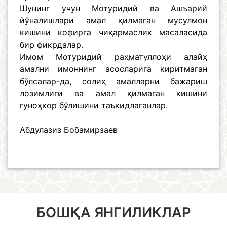
Шунинг учун Мотуридий ва Ашъарий
йўналишлари амал қилмаган мусулмон
кишини кофирга чиқармаслик масаласида
бир фикрдалар.
Имом Мотуридий раҳматуллоҳи алайҳ
амални имоннинг асосларига киритмаган
бўлсалар-да, солиҳ амалларни бажариш
лозимлиги ва амал қилмаган кишини
гуноҳкор бўлишини таъкидлаганлар.
Абдулазиз Бобамирзаев
БОШҚА ЯНГИЛИКЛАР