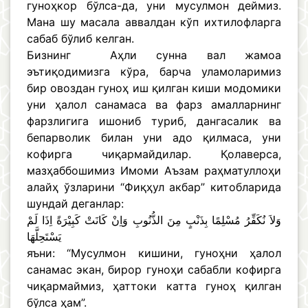
гуноҳкор бўлса-да, уни мусулмон деймиз.
Мана шу масала аввалдан кўп ихтилофларга
сабаб бўлиб келган.
Бизнинг Аҳли сунна вал жамоа
эътиқодимизга кўра, барча уламоларимиз
бир овоздан гуноҳ иш қилган киши модомики
уни ҳалол санамаса ва фарз амалларнинг
фарзлигига ишониб туриб, дангасалик ва
бепарволик билан уни адо қилмаса, уни
кофирга чиқармайдилар. Қолаверса,
мазҳаббошимиз Имоми Аъзам раҳматуллоҳи
алайҳ ўзларини “Фиқҳул акбар” китобларида
шундай деганлар:
وَلاَ نُكَفِّرُ مُسْلِمًا بِذَنْبٍ مِنَ الذُّنُوبِ وَاِنْ كَانَتْ كَبِيْرَةً اِذَا لَمْ
يَسْتَحِلَّهَا
яъни: “Мусулмон кишини, гуноҳни ҳалол
санамас экан, бирор гуноҳи сабабли кофирга
чиқармаймиз, ҳаттоки катта гуноҳ қилган
бўлса ҳам”.