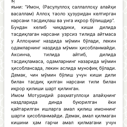
بِهِ
яъни: “Имон, (Расулуллоҳ саллаллоҳу алайҳи
васаллам) Аллоҳ таоло ҳузуридан келтирган
нарсани тасдиқлаш ва унга иқрор бўлишдир”.
Бундан келиб чиқадики, киши дилида
тасдиқлаган нарсани узрсиз тилида айтмаса
у Аллоҳнинг наздида мўмин бўлади, лекин
одамларнинг наздида мўмин ҳисобланмайди.
Аксинча, тилида айтиб, дилида
тасдиқламаса, одамларнинг назарида мўмин
ҳисоблансада, лекин аслида мунофиқ бўлади.
Демак, чин мўмин бўлиш учун киши дили
билан тасдиқ қилган нарсани тили билан
иқрор қилиши шарт қилинган.
Имом Мотуридий раҳматуллоҳи алайҳнинг
наздларида динда буюрилган ёки
қайтарилган ишларга амал қилиш имоннинг
шарти ҳисобланмайди. Демак, амал қилмаган
кишини ҳам гарчи амал қилмагани учун