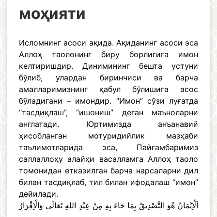
моҳияти
Исломнинг асоси ақида. Ақиданинг асоси эса
Аллоҳ таолонинг биру борлигига имон
келтиришдир. Динимининг бешта устуни
бўлиб, улардан биринчиси ва барча
амалларимизнинг қабул бўлишига асос
бўладигани – имондир. “Имон” сўзи луғатда
“тасдиқлаш”, “ишониш” деган маъноларни
англатади. Юртимизда анъанавий
ҳисобланган мотуридийлик мазҳаби
таълимотларида эса, Пайғамбаримиз
саллаллоҳу алайҳи васалламга Аллоҳ таоло
томонидан етказилган барча нарсаларни дил
билан тасдиқлаб, тил билан ифодалаш “имон”
дейилади.
اَلْاِيْمَانُ هُوَ التَّصْدِيقُ بِمَا جَاءَ بِهِ مِنْ عِنْدِ اللهِ تَعَالَى وَالْاِقْرَارُ