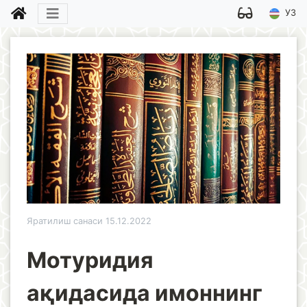
УЗ
Яратилиш санаси 15.12.2022
Мотуридия
ақидасида имоннинг