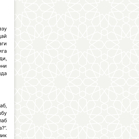
взу
дай
аги
ига
ди,
рни
ида
аб,
шбу
лаб
?”.
лик