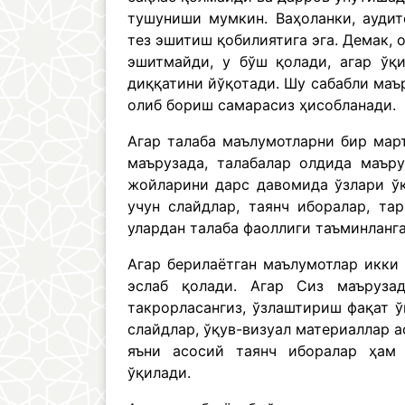
тушуниши мумкин. Ваҳоланки, аудит
тез эшитиш қобилиятига эга. Демак, 
эшитмайди, у бўш қолади, агар ўқи
диққатини йўқотади. Шу сабабли маъ
олиб бориш самарасиз ҳисобланади.
Агар талаба маълумотларни бир мар
маърузада, талабалар олдида маъру
жойларини дарс давомида ўзлари ўқ
учун слайдлар, таянч иборалар, та
улардан талаба фаоллиги таъминланг
Агар берилаётган маълумотлар икки
эслаб қолади. Агар Сиз маъруза
такрорласангиз, ўзлаштириш фақат ў
слайдлар, ўқув-визуал материаллар 
яъни асосий таянч иборалар ҳам 
ўқилади.