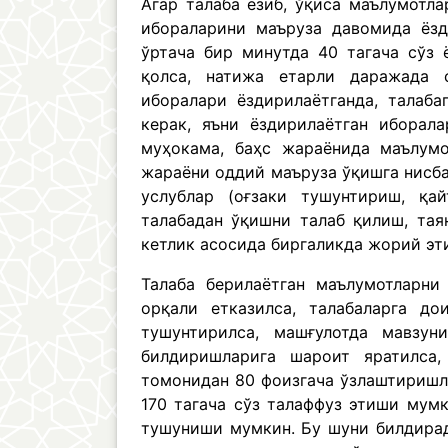
Агар талаба ёзиб, ўқиса маълумотл
ибораларини маъруза давомида ёзд
ўртача бир минутда 40 тагача сўз 
қолса, натижа етарли даражада 
иборалари ёздирилаётганда, талаб
керак, яъни ёздирилаётган иборала
муҳокама, баҳс жараёнида маълумо
жараёни оддий маъруза ўқишга нисба
услублар (оғзаки тушунтириш, қай
талабадан ўқишни талаб қилиш, тая
кетлик асосида биргаликда жорий эт
Талаба берилаётган маълумотларни
орқали етказилса, талабаларга д
тушунтирилса, машғулотда мавзун
билдиришларига шароит яратилса,
томонидан 80 фоизгача ўзлаштиришл
170 тагача сўз талаффуз этиши мумк
тушуниши мумкин. Бу шуни билдирад