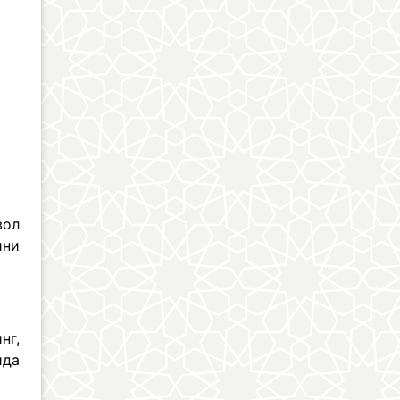
вол
ини
нг,
ида