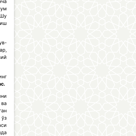
нча
лум
 Шу
риш
ув-
ар,
вий
инг
с.
ини
 ва
ган
 ўз
аси
ида