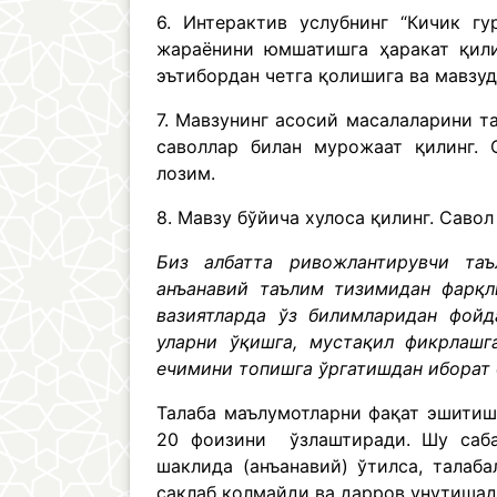
6. Интерактив услубнинг “Кичик г
жараёнини юмшатишга ҳаракат қили
эътибордан четга қолишига ва мавзуд
7. Мавзунинг асосий масалаларини т
саволлар билан мурожаат қилинг. 
лозим.
8. Мавзу бўйича хулоса қилинг. Савол
Биз албатта ривожлантирувчи таъ
анъанавий таълим тизимидан фарқл
вазиятларда ўз билимларидан фойд
уларни ўқишга, мустақил фикрлашг
ечимини топишга ўргатишдан иборат 
Талаба маълумотларни фақат эшитиш
20 фоизини ўзлаштиради. Шу саба
шаклида (анъанавий) ўтилса, талаб
сақлаб қолмайди ва дарров унутишад