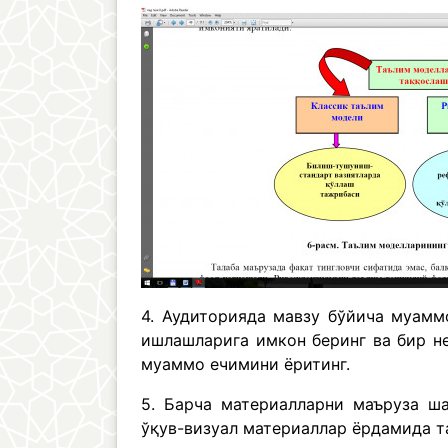
4. Аудиторияда мавзу бўйича муамм
ишлашларига имкон беринг ва бир н
муаммо ечимини ёритинг.
5. Барча материалларни маъруза ш
ўқув-визуал материаллар ёрдамида т