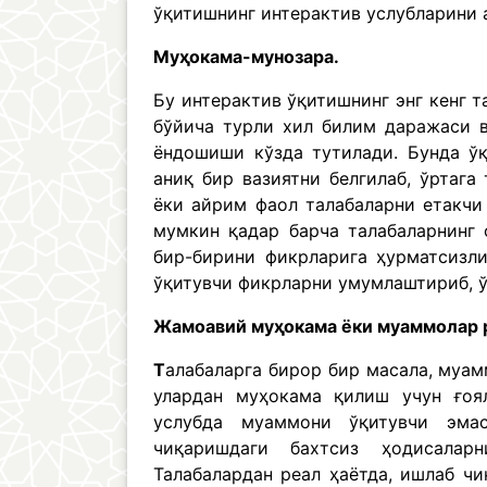
ўқитишнинг интерактив услубларини 
Муҳокама-мунозара.
Бу интерактив ўқитишнинг энг кенг т
бўйича турли хил билим даражаси в
ёндошиши кўзда тутилади. Бунда ў
аниқ бир вазиятни белгилаб, ўртага
ёки айрим фаол талабаларни етакчи
мумкин қадар барча талабаларнинг 
бир-бирини фикрларига ҳурматсизл
ўқитувчи фикрларни умумлаштириб, ў
Жамоавий муҳокама ёки муаммолар 
Т
алабаларга бирор бир масала, муам
улардан муҳокама қилиш учун ғоял
услубда муаммони ўқитувчи эмас
чиқаришдаги бахтсиз ҳодисалар
Талабалардан реал ҳаётда, ишлаб ч