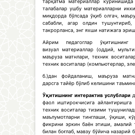
тарқатма материаллар кўринишида 
талабалар ушбу материалларни икки
миқдорда бўлсада ўқиб олгач, маър
сабабли, агар олдин тушунтириб,
такрорланса, энг яхши натижага эри
Айрим педагоглар ўқитишнинг 
визуал материаллар (оддий, мульт
маъруза матнлари, техник воситала
техник воситалар (компьютерлар, эл
б.)дан фойдаланиш, маъруза матн
дарсга тайёр бўлиб келишини таъми
Ўқитишнинг интерактив услублари
фаол иштирокчисига айлантиришга 
техник воситалар тизими тушунилад
маълумотларни тинглаши, ўқиши, кў
фикрини эркин баён этиши, амалий
билан боғлаб, мавзу бўйича назарий