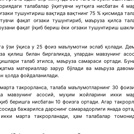
ориядаги талабалар ўқитувчи нутқига нисбатан 4 ма
оғзаки тушунтириш вақтида вақтнинг 75 % қисмида тал
тувчи фақат оғзаки тушунтириб, маъруза қилса тал
рузани фақат ўқиб бериш ёки оғзаки тушунтириш шакл
та ўзи ўқиса у 25 фоиз маълумотни эслаб қолади. Де
за қилиш билан биргаликда, улардан мавзунинг асо
ишлари талаб этилса, маъруза самараси ортади. Бун
рқатма материаллар зарур бўлади ва маъруза давом
ан ҳолда фойдаланилади.
 марта такрорланса, талаба маълумотларнинг 30 фоиз
да мавзунинг асосий, муҳим жойларини икки ма
қиб беришга нисбатан 10 фоизга ортади. Агар такрор
асосида бажарилса дарснинг самарадорлиги янада орта
икки марта такрорланади, ҳам талабалар томони