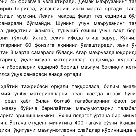
арни 45 фоизгача ўзлаштиради. Демак маърузанинг та
ириб борилса, ўзлаштириш икки марта ортади. Тал
ёзиши мумкин. Лекин, мақсад фақат тез ёздириш бў
самарали бўлмайди. Шунинг учун маърузанинг та
ага диққатини жамлаб, тушуниб ёзиши учун вақт бе
рни тўхтаб-тўхтаб, секин ифода этиш зарур. Кўпчи
тларнинг 60 фоизига яқинини ўзлаштиради, яъни ў
тан 3 марта самарали бўлади. Агар маърузада юқорид
тариш, ўқув-визуал материаллар ёрдамида кўрсат
нч ибораларни ёздириб бориш) маълум боғлиқли кет
илса ўқув самараси янада ортади.
 ҳаётий тажрибаси орқали таққосласа, билим амал
оимий ушбу материалларни реал ҳаётда керак бўл
и реал ҳаёт билан боғлаб талабаларнинг фаол ф
 мавзу бўйича берилаётган маълумотларни талаба
арига эришиш мумкин. Яхши педагог ўртача бир мину
ин. Ўртача студент минутига 400 тагача сўзни ўқиши
ики, ўқитувчи маълумотларни слайдлар кўринишида 