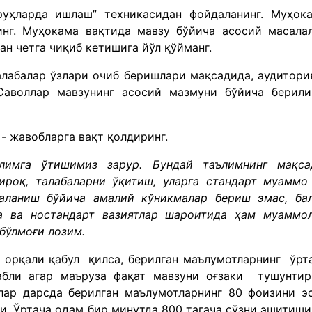
уруҳларда ишлаш” техникасидан фойдаланинг. Муҳок
нг. Муҳокама вақтида мавзу бўйича асосий масала
ан четга чиқиб кетишига йўл қўйманг.
алабалар ўзлари очиб беришлари мақсадида, аудитори
Саволлар мавзунинг асосий мазмуни бўйича берил
 - жавобларга вақт қолдиринг.
лимга ўтишимиз зарур. Бундай таълимнинг мақса
ироқ, талабаларни ўқитиш, уларга стандарт муаммо
аланиш бўйича амалий кўникмалар бериш эмас, ба
а ва ностандарт вазиятлар шароитида ҳам муаммо
бўлмоғи лозим.
 орқали қабул қилса, берилган маълумотларнинг ўрт
бли агар маъруза фақат мавзуни оғзаки тушунти
алар дарсда берилган маълумотларнинг 80 фоизини э
и. Ўртача одам бир минутда 800 тагача сўзни эшитиши