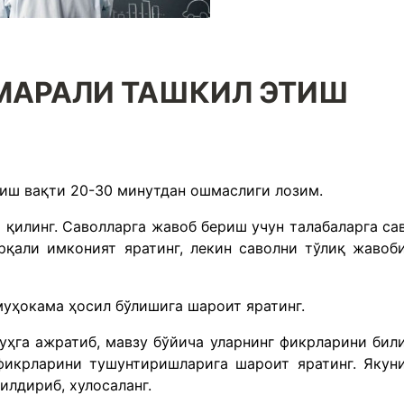
МАРАЛИ ТАШКИЛ ЭТИШ
қиш вақти 20-30 минутдан ошмаслиги лозим.
 қилинг. Саволларга жавоб бериш учун талабаларга са
қали имконият яратинг, лекин саволни тўлиқ жавоб
муҳокама ҳосил бўлишига шароит яратинг.
уҳга ажратиб, мавзу бўйича уларнинг фикрларини били
фикрларини тушунтиришларига шароит яратинг. Якун
илдириб, хулосаланг.