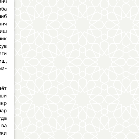
янч
аба
либ
янч
риш
лик
қув
аги
иш,
ма-
иёт
иши
икр
лар
тда
 ва
ёки