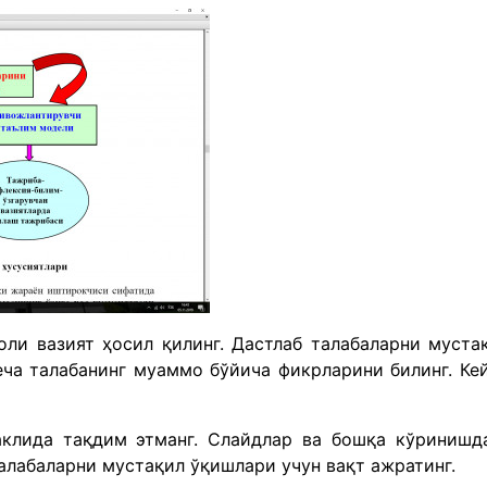
оли вазият ҳосил қилинг. Дастлаб талабаларни муста
еча талабанинг муаммо бўйича фикрларини билинг. Ке
аклида тақдим этманг. Слайдлар ва бошқа кўринишд
алабаларни мустақил ўқишлари учун вақт ажратинг.