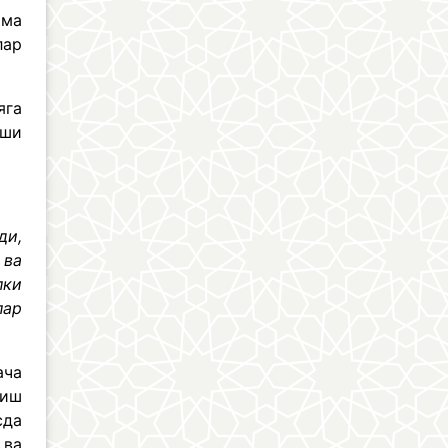
ама
лар
яга
иши
ди,
 ва
лки
лар
ача
риш
сда
 ва