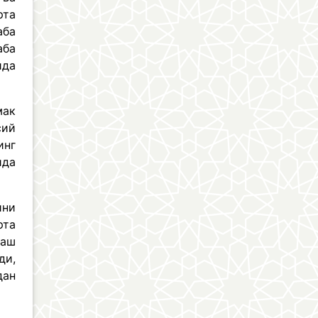
рта
аба
аба
ида
мак
сий
инг
ида
ини
рта
лаш
ди,
дан