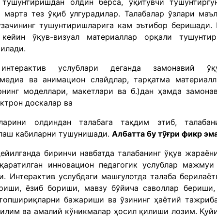
тушунтиришдан олдин берса, ўқитувчи тушунтиргу
 марта тез ўқиб улгурадилар. Талабалар ўзлари маъ
узачининг тушунтиришларига кам эътибор беришади.
 кейин ўқув-визуал материаллар орқали тушунти
шилади.
интерактив услублари деганда замонавий ўқ
имедиа ва анимацион слайдлар, тарқатма материалл
рнинг моделлари, макетлари ва б.)дан ҳамда замона
ектрон доскалар ва
ларини олдиндан талабага тақдим этиб, талабан
нлаш кабиларни тушунишади.
Албатта бу тўғри фикр эма
дейилганда биринчи навбатда талабанинг ўқув жараён
қаратилган инновацион педагогик услублар мажмуи
и. Интерактив услубдаги машғулотда талаба берилаёт
риши, ёзиб бориши, мавзу бўйича саволлар бериши,
 топшириқларни бажариши ва ўзининг ҳаётий тажриб
 билим ва амалий кўникмалар ҳосил қилиши лозим. Қуй