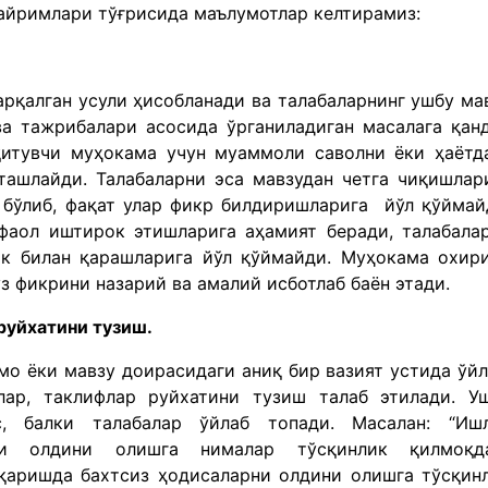
айримлари тўғрисида маълумотлар келтирамиз:
арқалган усули ҳисобланади ва талабаларнинг ушбу ма
а тажрибалари асосида ўрганиладиган масалага қан
қитувчи муҳокама учун муаммоли саволни ёки ҳаётд
 ташлайди. Талабаларни эса мавзудан четга чиқишлар
 бўлиб, фақат улар фикр билдиришларига йўл қўймай
фаол иштирок этишларига аҳамият беради, талабала
ик билан қарашларига йўл қўймайди. Муҳокама охир
з фикрини назарий ва амалий исботлаб баён этади.
руйхатини тузиш.
мо ёки мавзу доирасидаги аниқ бир вазият устида ўйл
ар, таклифлар руйхатини тузиш талаб этилади. У
, балки талабалар ўйлаб топади. Масалан: “Иш
ни олдини олишга нималар тўсқинлик қилмоқда
иқаришда бахтсиз ҳодисаларни олдини олишга тўсқин