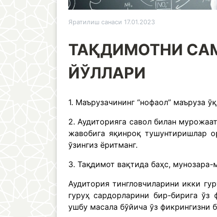
Яратилиш санаси 17.01.2023
ТАҚДИМОТНИ СА
ЙЎЛЛАРИ
1. Маърузачининг “нофаол” маъруза ў
2. Аудиторияга савол билан мурожаат
жавобига яқинроқ тушунтиришлар ор
ўзингиз ёритманг.
3. Тақдимот вақтида баҳс, мунозара-
Аудитория тингловчиларини икки гур
гуруҳ сардорларини бир-бирига ўз 
ушбу масала бўйича ўз фикрингизни б