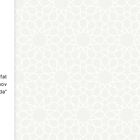
fat
mov
da”