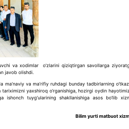
uvchi va xodimlar o‘zlarini qiziqtirgan savollarga ziyorat
 javob olishdi.
a ma’naviy va ma’rifiy ruhdagi bunday tadbirlarning o‘tkazi
sh tariximizni yaxshiroq o‘rganishiga, hozirgi oydin hayotimi
 ishonch tuyg‘ularining shakllanishiga asos bo‘lib xiz
Bilim yurti matbuot xizm