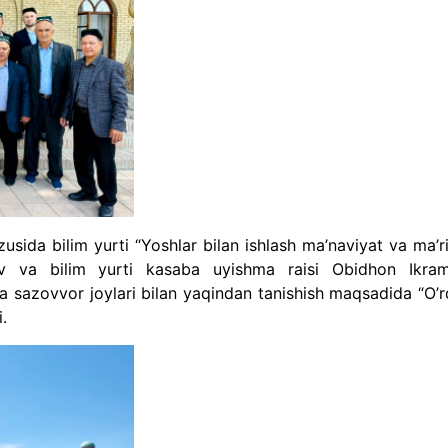
usida bilim yurti “Yoshlar bilan ishlash ma’naviyat va ma’ri
dinov va bilim yurti kasaba uyishma raisi Obidhon Ikra
a sazovvor joylari bilan yaqindan tanishish maqsadida “O’r
i.