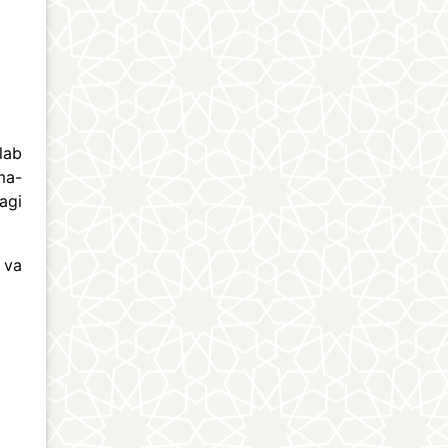
lab
ma-
agi
 va