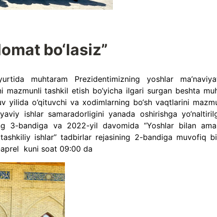
lomat bo‘lasiz”
urtida muhtaram Prezidentimizning yoshlar ma’naviyat
ni mazmunli tashkil etish bo‘yicha ilgari surgan beshta mu
 yilida o’qituvchi va xodimlarning bo‘sh vaqtlarini mazmu
iyaviy ishlar samaradorligini yanada oshirishga yo‘naltiril
ining 3-bandiga va 2022-yil davomida “Yoshlar bilan ama
 tashkiliy ishlar” tadbirlar rejasining 2-bandiga muvofiq bi
3-aprel kuni soat 09:00 da