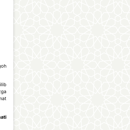
goh
lib
zga
mat
ati