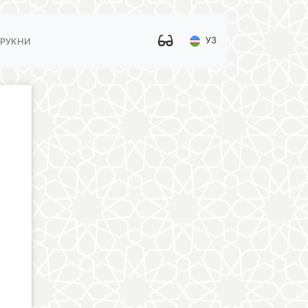
УЗ
 РУКНИ