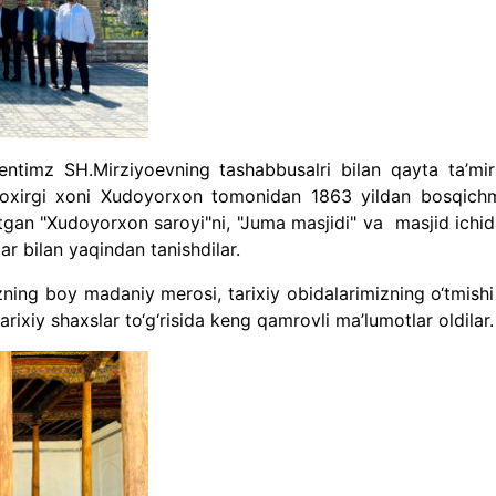
entimz SH.Mirziyoevning tashabbusalri bilan qayta ta’mir
g oxirgi xoni Xudoyorxon tomonidan 1863 yildan bosqich
gan "Xudoyorxon saroyi"ni, "Juma masjidi" va masjid ichid
 bilan yaqindan tanishdilar.
ning boy madaniy merosi, tarixiy obidalarimizning o‘tmishi
ixiy shaxslar to‘g‘risida keng qamrovli ma’lumotlar oldilar.