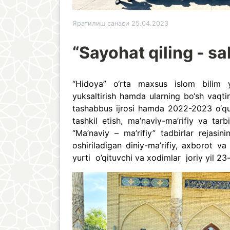
Яратилиш санаси 25.04.2023
“Sayohat qiling - sa
“Hidoya” o‘rta maxsus islom bilim y
yuksaltirish hamda ularning bo‘sh vaqti
tashabbus ijrosi hamda 2022-2023 o‘quv
tashkil etish, ma’naviy-ma’rifiy va tarb
“Ma’naviy – ma’rifiy” tadbirlar rejas
oshiriladigan diniy-ma’rifiy, axborot va
yurti o’qituvchi va xodimlar joriy yil 2