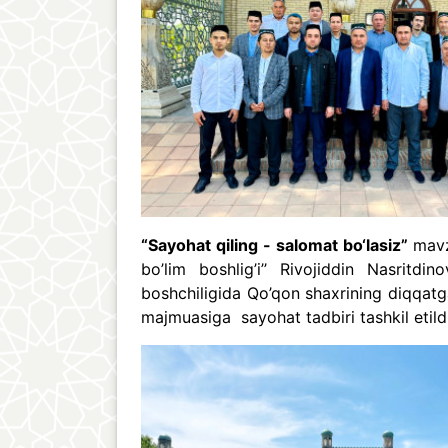
“Sayohat qiling - salomat bo‘lasiz”
mavz
bo’lim boshlig’i’’ Rivojiddin Nasrit
boshchiligida Qo’qon shaxrining diqqatg
majmuasiga sayohat tadbiri tashkil etild