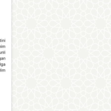
ini
him
nli
gan
lga
lim