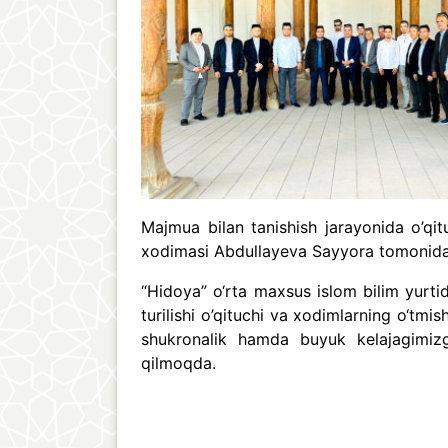
Majmua bilan tanishish jarayonida o’qit
xodimasi Abdullayeva Sayyora tomonidan
“Hidoya” o‘rta maxsus islom bilim yurtid
turilishi o’qituchi va xodimlarning o‘tmi
shukronalik hamda buyuk kelajagimizga
qilmoqda.