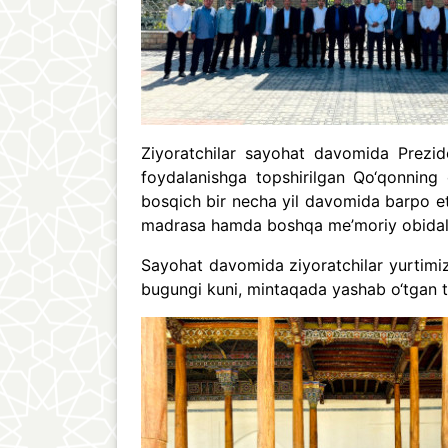
Ziyoratchilar sayohat davomida Prezid
foydalanishga topshirilgan Qo‘qonnin
bosqich bir necha yil davomida barpo et
madrasa hamda boshqa me’moriy obidalar
Sayohat davomida ziyoratchilar yurtimiz
bugungi kuni, mintaqada yashab o‘tgan tar