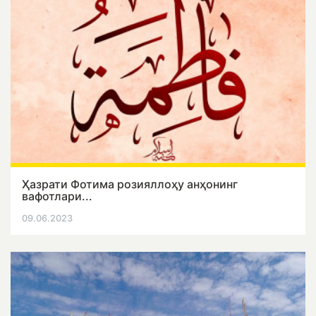
Ҳазрати Фотима розияллоҳу анҳонинг
вафотлари...
09.06.2023