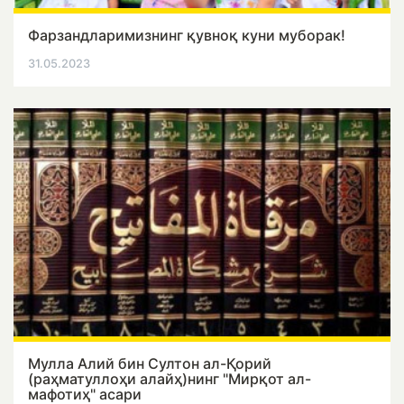
Фарзандларимизнинг қувноқ куни муборак!
31.05.2023
Мулла Алий бин Султон ал-Қорий
(раҳматуллоҳи алайҳ)нинг "Мирқот ал-
мафотиҳ" асари