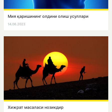
Mия қаришининг олдини олиш усуллари
14.06.2023
Хижрат масаласи нозикдир