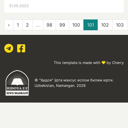
31.05.2023
‹
1
2
...
98
99
100
101
102
103
This template is made with
by Cherry
© "Ҳидоя" ўрта махсус ислом билим юрти.
Uzbekistan, Namangan. 2026