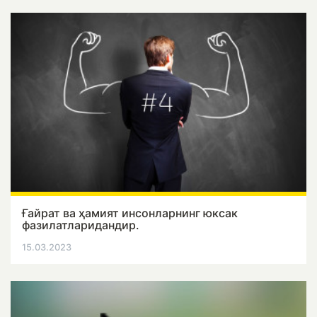
Ғайрат ва ҳамият инсонларнинг юксак
фазилатларидандир.
15.03.2023