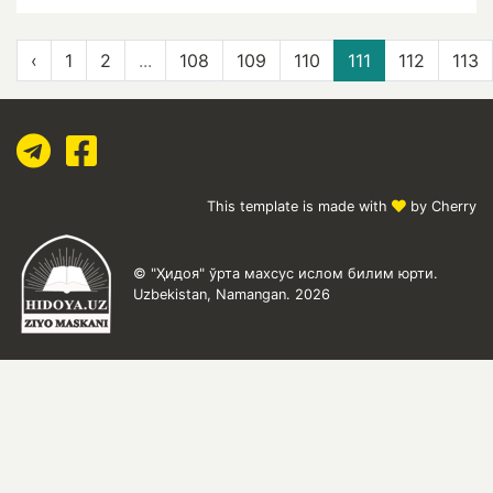
‹
1
2
...
108
109
110
111
112
113
This template is made with
by Cherry
© "Ҳидоя" ўрта махсус ислом билим юрти.
Uzbekistan, Namangan. 2026