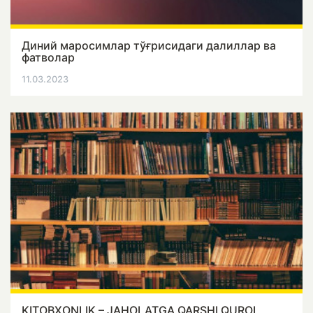
Диний маросимлар тўғрисидаги далиллар ва
фатволар
11.03.2023
KITOBXONLIK – JAHOLATGA QARSHI QUROL