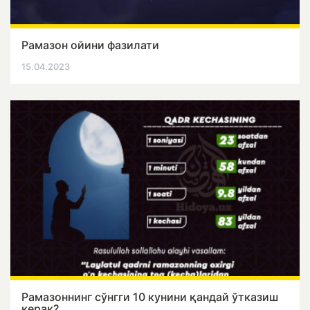
Рамазон ойини фазилати
15.04.2023
Рамазоннинг сўнгги 10 кунини қандай ўтказиш
керак?