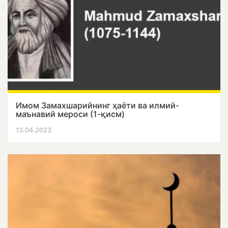
Имом Замахшарийнинг ҳаёти ва илмий-
маънавий мероси (1-қисм)
13.04.2023