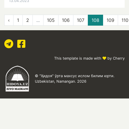
13.04.2023
‹
1
2
...
105
106
107
108
109
110
This template is made with
by Cherry
© "Ҳидоя" ўрта махсус ислом билим юрти.
Uzbekistan, Namangan. 2026