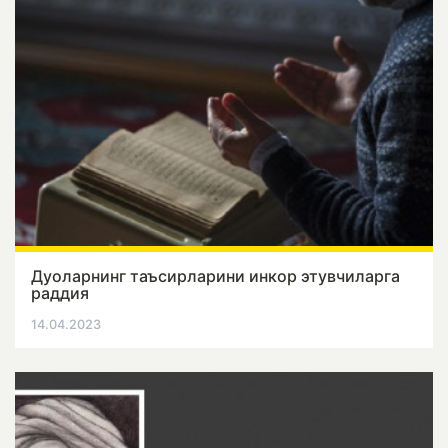
Дуоларнинг таъсирларини инкор этувчиларга
раддия
14.04.2023