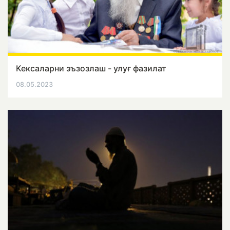
Кексаларни эъзозлаш - улуғ фазилат
08.05.2023