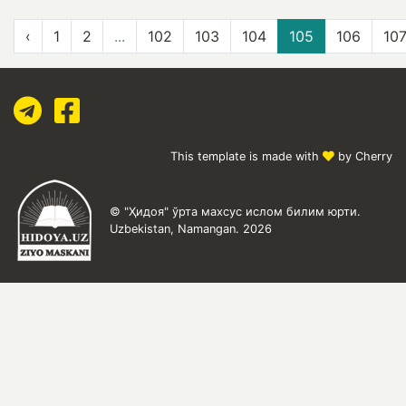
‹
1
2
...
102
103
104
105
106
10
This template is made with
by Cherry
© "Ҳидоя" ўрта махсус ислом билим юрти.
Uzbekistan, Namangan. 2026