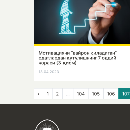
Мотивацияни “вайрон қиладиган”
одатлардан қутулишнинг 7 оддий
чораси (3-қисм)
18.04.2023
‹
1
2
...
104
105
106
107