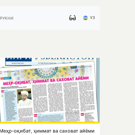
УЗ
 РУКНИ
Меҳр-оқибат, ҳиммат ва саховат айёми