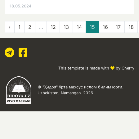
18.05.2024
‹
1
2
...
12
13
14
15
16
17
18
This template is made with
by Cherry
© "Ҳидоя" ўрта махсус ислом билим юрти.
Uzbekistan, Namangan. 2026