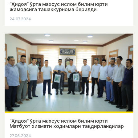
“Ҳидоя” ўрта махсус ислом билим юрти
жамоасига ташаккурнома берилди
24.07.2024
"Ҳидоя" ўрта махсус ислом билим юрти
Матбуот хизмати ходимлари тақдирландилар
27.06.2024