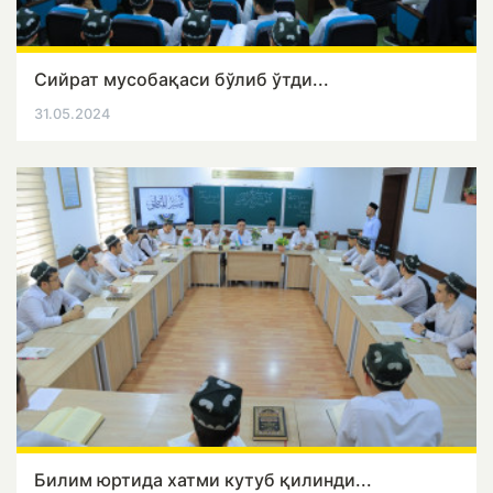
Сийрат мусобақаси бўлиб ўтди...
31.05.2024
Билим юртида хатми кутуб қилинди...