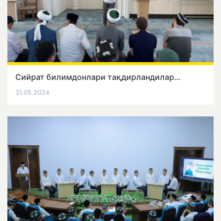
Сийрат билимдонлари тақдирландилар…
31.05.2024