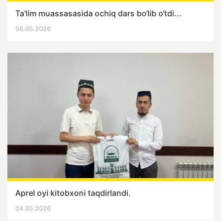
Ta’lim muassasasida ochiq dars bo‘lib o‘tdi...
06.05.2026
Aprel oyi kitobxoni taqdirlandi.
04.05.2026