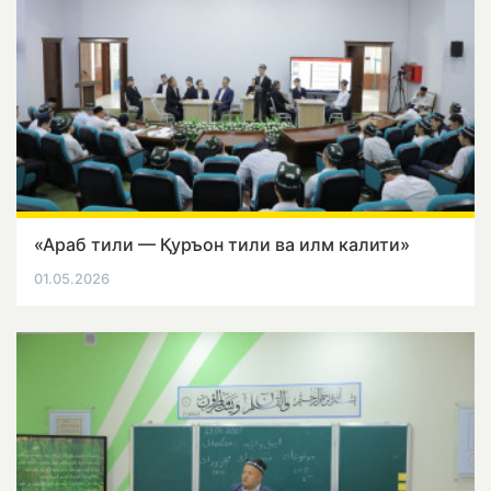
«Араб тили — Қуръон тили ва илм калити»
01.05.2026