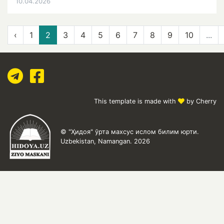
10.04.2026
‹
1
2
3
4
5
6
7
8
9
10
...
This template is made with
by Cherry
© "Ҳидоя" ўрта махсус ислом билим юрти.
Uzbekistan, Namangan. 2026