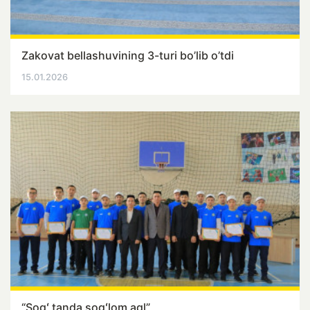
Zakovat bellashuvining 3-turi bo’lib o’tdi
15.01.2026
“Sogʻ tanda sogʻlom aql”