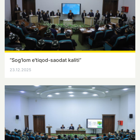
“Sog'lom e'tiqod-saodat kaliti”
23.12.2025