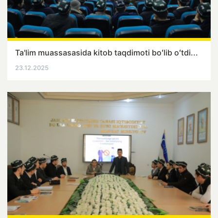
Ta'lim muassasasida kitob taqdimoti boʻlib oʻtdi...
23.12.2025