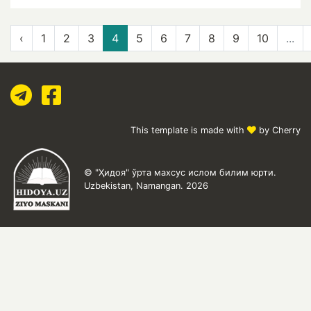
‹
1
2
3
4
5
6
7
8
9
10
...
This template is made with
by Cherry
© "Ҳидоя" ўрта махсус ислом билим юрти.
Uzbekistan, Namangan. 2026