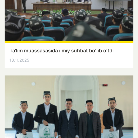
Ta'lim muassasasida ilmiy suhbat boʻlib oʻtdi
13.11.2025