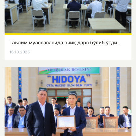
Таълим муассасасида очиқ дарс бўлиб ўтди...
16.10.2025