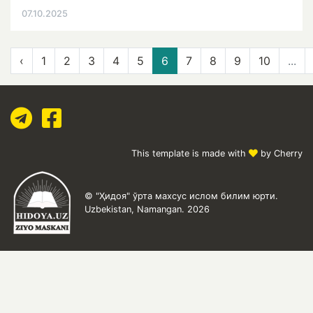
07.10.2025
‹
1
2
3
4
5
6
7
8
9
10
...
This template is made with
by Cherry
© "Ҳидоя" ўрта махсус ислом билим юрти.
Uzbekistan, Namangan. 2026