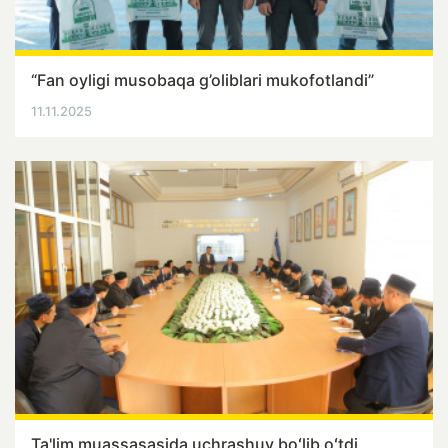
“Fan oyligi musobaqa g’oliblari mukofotlandi”
11.11.2025
Ta'lim muassasasida uchrashuv boʻlib oʻtdi