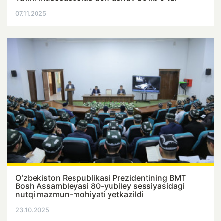
07.11.2025
Oʻzbekiston Respublikasi Prezidentining BMT
Bosh Assambleyasi 80-yubiley sessiyasidagi
nutqi mazmun-mohiyati yetkazildi
23.10.2025