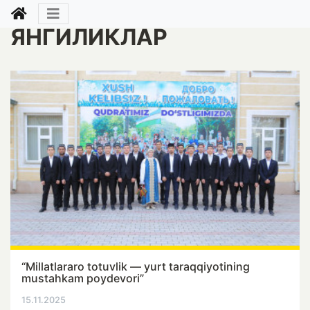
ЯНГИЛИКЛАР
“Millatlararo totuvlik — yurt taraqqiyotining
mustahkam poydevori”
15.11.2025