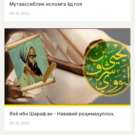
Мутаассиблик исломга ёд ғоя
06.12.2022
Яхё ибн Шараф ан - Нававий роҳимаҳуллоҳ
05.12.2022