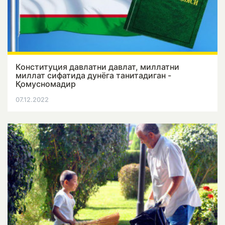
Конституция давлатни давлат, миллатни
миллат сифатида дунёга танитадиган -
Қомусномадир
07.12.2022