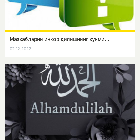
Мазҳабларни инкор қилишнинг ҳукми...
02.12.2022