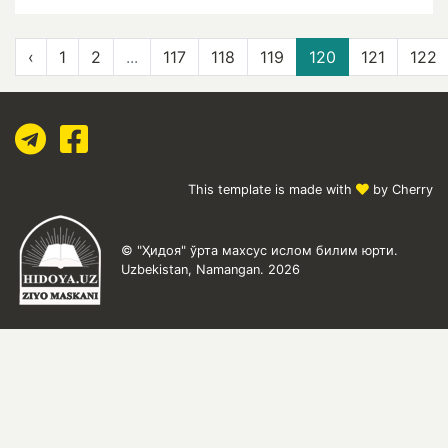
‹
1
2
...
117
118
119
120
121
122
This template is made with
by Cherry
© "Ҳидоя" ўрта махсус ислом билим юрти.
Uzbekistan, Namangan. 2026