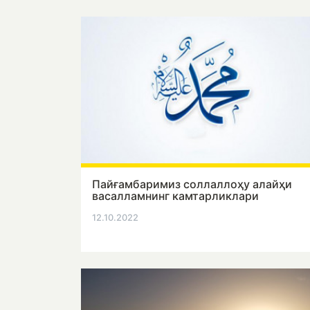
Пайғамбаримиз соллаллоҳу алайҳи
васалламнинг камтарликлари
12.10.2022