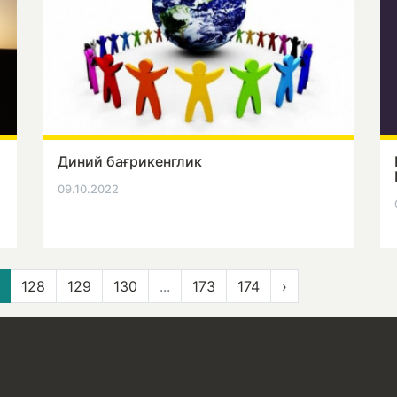
Диний бағрикенглик
09.10.2022
128
129
130
...
173
174
›