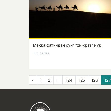
Макка фатхидан сўнг “ҳижрат” йўқ
10.10.2022
‹
1
2
...
124
125
126
127