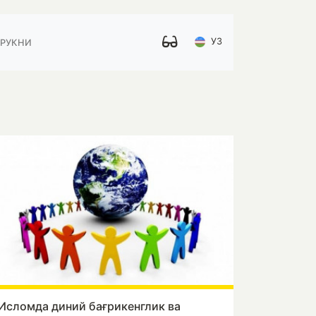
УЗ
 РУКНИ
Исломда диний бағрикенглик ва