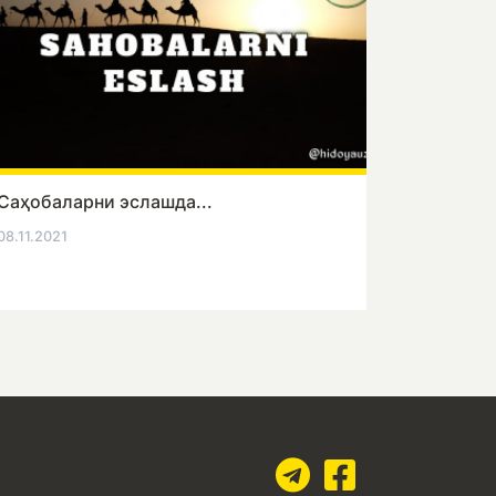
Саҳобаларни эслашда...
08.11.2021