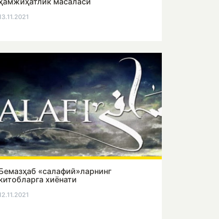
ҳамжиҳатлик масаласи
13.11.2021
Бемазҳаб «салафий»ларнинг
китобларга хиёнати
12.11.2021