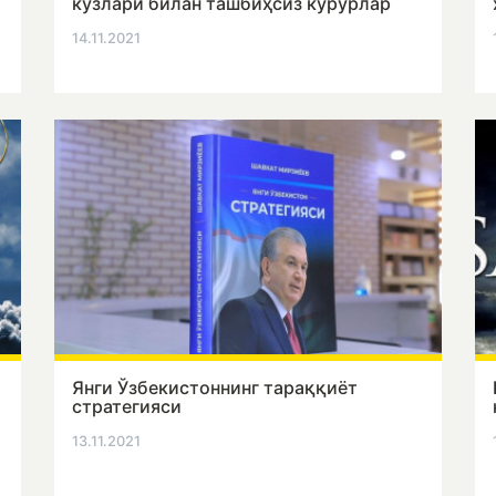
кўзлари билан ташбиҳсиз кўрурлар
14.11.2021
Янги Ўзбекистоннинг тараққиёт
стратегияси
13.11.2021