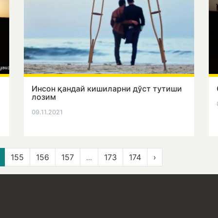
Инсон қандай кишиларни дўст тутиши
лозим
09.11.2021
155
156
157
...
173
174
›