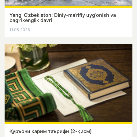
Yangi O‘zbekiston: Diniy-ma’rifiy uyg‘onish va
bag‘rikenglik davri
11.05.2026
Қуръони карим таърифи (2-қисм)