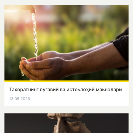
Таҳоратнинг луғавий ва истеьлоҳий маьнолари
13.05.2026