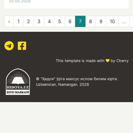
02.05.2026
‹
1
2
3
4
5
6
7
8
9
10
...
This template is made with
by Cherry
© "Ҳидоя" ўрта махсус ислом билим юрти.
Uzbekistan, Namangan. 2026