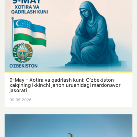
9-May – Xotira va qadrlash kuni: Oʻzbekiston
xalqining Ikkinchi jahon urushidagi mardonavor
jasorati
09.05.2026