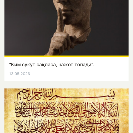
“Ким сукут сақласа, нажот топади”.
13.05.2026